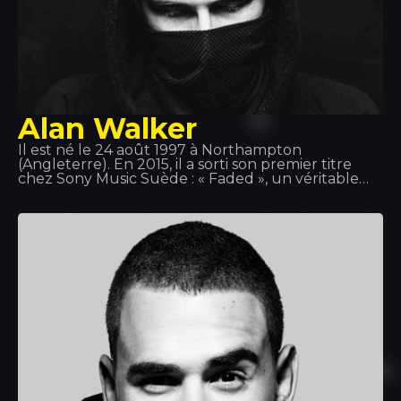
Alan Walker
Il est né le 24 août 1997 à Northampton
(Angleterre). En 2015, il a sorti son premier titre
chez Sony Music Suède : « Faded », un véritable
tube ! Le 2 juin 2016, il a sorti « Sing Me to Sleep »,
puis le 1er décembre 2016, son nouveau single «
Alone ». En 2017, son nouveau single « Tired » est
sorti, avec la participation du chanteur irlandais
Gavin James.