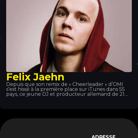
Felix Jaehn
Depuis que son remix de « Cheerleader » d’OMI
s’est hissé à la première place sur iTunes dans 55
pays, ce jeune DJ et producteur allemand de 21
ans s’est forgé une réputation internationale grâce
à son style musical à la fois commercial et avant-
gardiste. De plus, l’énorme succès de son single «
Ain’t Nobody », en featuring avec Jasmine
Thompson, en a fait l’un des plus grands tubes de
2015.
ADRESSE