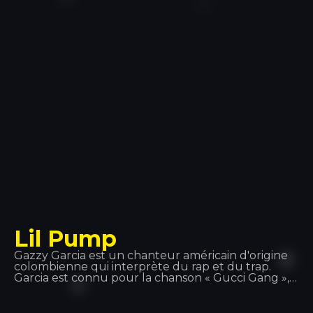
ville. Il a commencé sa carrière sous le nom de
Fobia, avant de le changer pour Ghali Foh. En 2011,
il a rejoint la Troupe D’Elite, qui comprenait
également le rappeur Er Nyah (plus tard connu
sous le nom d’Ernia), la chanteuse Maite et le
producteur Fonzie (plus tard connu sous le nom
de Fawzi). La même année, il a reçu une invitation
du rappeur Gué Pequeno pour signer avec le
label Tanta Roba et a effectué une tournée avec
Fedez.
Lil Pump
Gazzy Garcia est un chanteur américain d'origine
colombienne qui interprète du rap et du trap.
Garcia est connu pour la chanson « Gucci Gang »,
dont il est l'interprète ; ce titre s'est hissé à la
troisième place du classement américain Billboard
Hot 100.