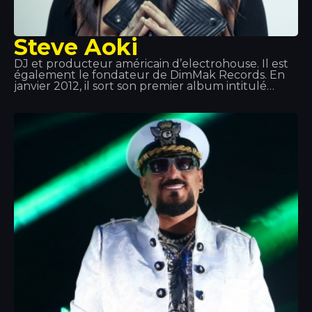
Steve Aoki
DJ et producteur américain d’electrohouse. Il est
également le fondateur de DimMak Records. En
janvier 2012, il sort son premier album intitulé
Wonderland, sur lequel collaborent notamment
Will.i.am, LMFAO et Kid Cudi. À partir de là, son
ascension vers la gloire est telle qu’il devient l’un
des meilleurs DJ au monde. Aoki possède
également une gamme d’écouteurs, une agence
de booking d’artistes, un magazine… Une véritable
machine !