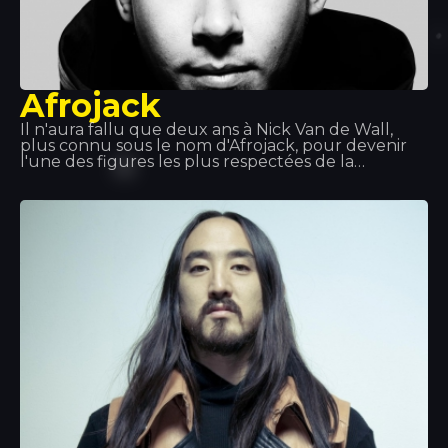
Afrojack
Il n'aura fallu que deux ans à Nick Van de Wall,
plus connu sous le nom d'Afrojack, pour devenir
l'une des figures les plus respectées de la
musique dance. Ce DJ s'est imposé comme un
producteur aux multiples récompenses et a
décroché deux disques de platine. Fort de ses
talents remarquables et de son style explosif de
musique dance, ses deux Grammy Awards parlent
d'eux-mêmes.