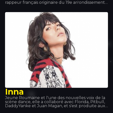
rappeur français originaire du 19e arrondissement
de Paris. Sa musique est à l'origine du style « Afro
trap », un mélange de musique africaine et de trap.
Il fait également partie du collectif 19 Réseaux aux
côtés d'autres artistes
Inna
Jeune Roumaine et l'une des nouvelles voix de la
scène dance, elle a collaboré avec Florida, Pitbull,
DaddyYanke et Juan Magan, et s'est produite aux
quatre coins du monde : en Europe, en Asie et en