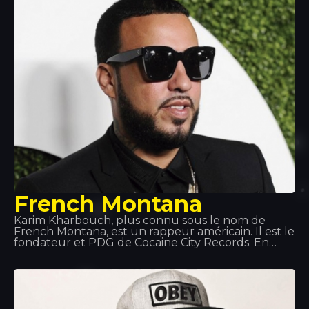
avec une session dans le plus pur style Hilton qui
plongera la salle dans une ambiance rose.
French Montana
Karim Kharbouch, plus connu sous le nom de
French Montana, est un rappeur américain. Il est le
fondateur et PDG de Cocaine City Records. En
2012, il a signé un contrat d'enregistrement avec
Maybach Music Group et Bad Boy Records.
Montana est connu pour ses fréquentes
collaborations avec Max B, et plus récemment
avec Rick Ross aux côtés de son groupe, les Coke
Boys. Il a également collaboré avec des artistes de