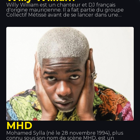
Willy William est un chanteur et DJ français
d'origine mauricienne. Il a fait partie du groupe
Collectif Métissé avant de se lancer dans une
carrière solo, qu'il a débutée en 2013 avec la
reprise du tube d'Alain Ramanisum « Li Tourner »
par DJ Assad. En novembre 2015, Willy William sort
« Ego », qui se classe parmi les meilleures ventes
de singles en France, en Belgique et en Italie. En
2017, Willy William forme un duo avec le chanteur
colombien J Balvin et ils sortent « Mi Gente ». Le 29
septembre 2017, le remix de « Mi Gente » en
collaboration avec Beyoncé sort.
MHD
Mohamed Sylla (né le 28 novembre 1994), plus
connu sous son nom de scène MHD, est un