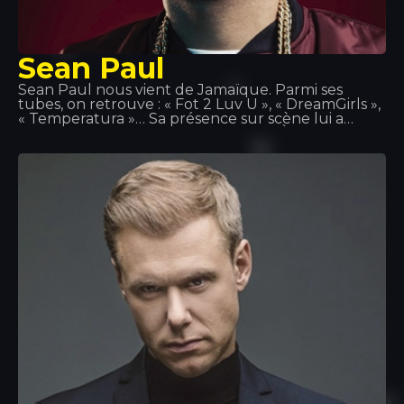
Sean Paul
Sean Paul nous vient de Jamaïque. Parmi ses
tubes, on retrouve : « Fot 2 Luv U », « DreamGirls »,
« Temperatura »… Sa présence sur scène lui a
permis de se forger une réputation. À l'été 2014,
nous avons eu l'honneur de l'accueillir sur scène
au Tropics. On raconte que lorsqu'il n'est pas sur
scène ou en studio, Sean Paul retrouve son
ancienne équipe de water-polo ou endosse le rôle
de chef de cuisine, car la cuisine est l'une de ses
grandes passions.