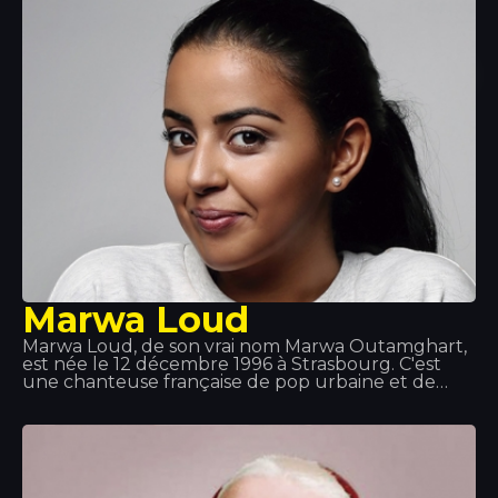
sa présence est toujours la bienvenue !
Marwa Loud
Marwa Loud, de son vrai nom Marwa Outamghart,
est née le 12 décembre 1996 à Strasbourg. C'est
une chanteuse française de pop urbaine et de
RnB. Elle est notamment connue pour ses titres «
Mi Corazón », « Billet » et « Fallait no ». Elle a grandi
à Strasbourg et vit aujourd'hui à Paris.