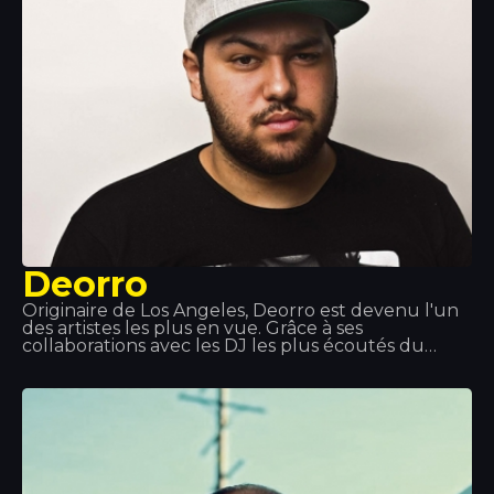
renom tels que Drake, will.i.am, Jeremih, Future, Lil
Wayne, Fat Joe, J Balvin… entre autres.
Deorro
Originaire de Los Angeles, Deorro est devenu l'un
des artistes les plus en vue. Grâce à ses
collaborations avec les DJ les plus écoutés du
moment, il se constitue une discographie
exceptionnelle. Sa maîtrise des platines est telle
qu'il est sollicité pour se produire lors des plus
grands événements musicaux mondiaux. C'est
pourquoi nous apprécions tant ses passages ici, au
Tropics.