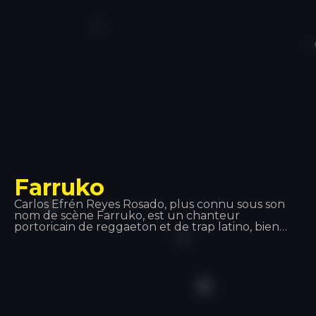
Farruko
Carlos Efrén Reyes Rosado, plus connu sous son
nom de scène Farruko, est un chanteur
portoricain de reggaeton et de trap latino, bien
qu'il maîtrise la plupart des sous-genres de la
musique urbaine (rap, hip-hop, R&B, etc.). Ses
grands succès et ses collaborations, tels que «
Besas Tan Bien », « Feel the Rhythm » ou « Calma »,
l'ont rendu incontournable dans le monde de la
musique.