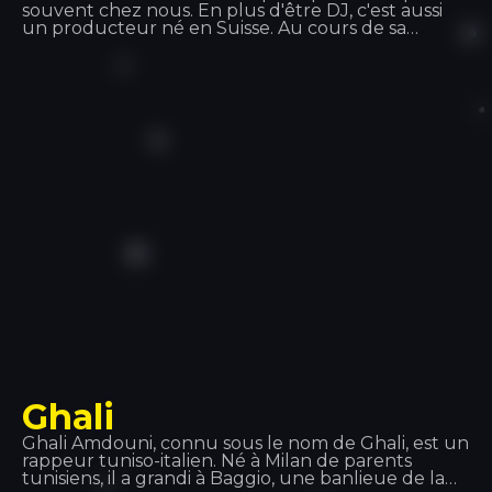
souvent chez nous. En plus d'être DJ, c'est aussi
un producteur né en Suisse. Au cours de sa
carrière, il a exploré différents styles musicaux :
hip-hop, disco, garage, avant de découvrir la house,
qui est depuis devenue un phénomène mondial. Il
t'attend au Tropics !
Ghali
Ghali Amdouni, connu sous le nom de Ghali, est un
rappeur tuniso-italien. Né à Milan de parents
tunisiens, il a grandi à Baggio, une banlieue de la