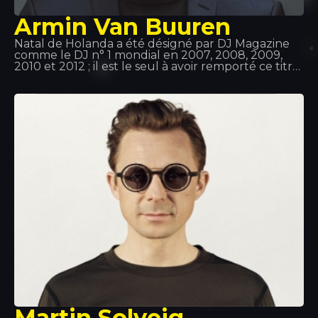
Armin Van Buuren
Natal de Holanda a été désigné par DJ Magazine
comme le DJ n° 1 mondial en 2007, 2008, 2009,
2010 et 2012 ; il est le seul à avoir remporté ce titre
à cinq reprises et à figurer dans le top 3 pendant 11
années consécutives. Van Buren avait déjà la
musique dans le sang, car son père écoutait toutes
sortes de disques. De plus, il s'est très vite intéressé
à la technologie et à l'informatique. Le mélange
était donc parfait !
Martin Solveig