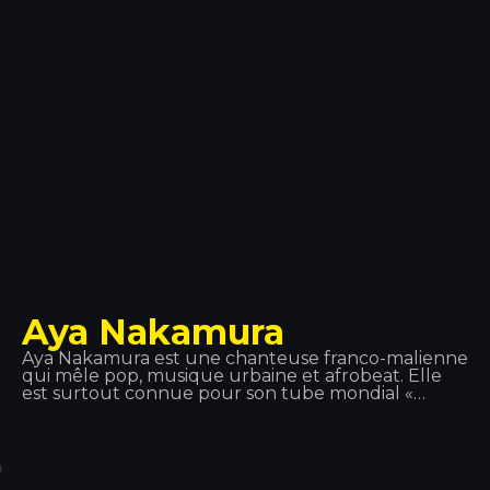
Aya Nakamura
Aya Nakamura est une chanteuse franco-malienne
qui mêle pop, musique urbaine et afrobeat. Elle
est surtout connue pour son tube mondial «
Djadja », sorti en 2018, qui occupe actuellement la
première place de nombreux classements.