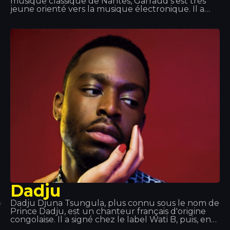
musique classique de Nantes, Garraud s'est très
jeune orienté vers la musique électronique. Il a
été auteur, producteur, coproducteur… aux côtés
de nombreux artistes légendaires à travers le
monde : Kylie Minogue, Beyoncé, Deep Dish… et
notamment dans le cadre de ses projets avec
David Guetta et Bob Sinclair. On peut le retrouver
à Tomorrowland, Coachella, la Love Parade… et au
Tropics !
Dadju
Dadju Djuna Tsungula, plus connu sous le nom de
Prince Dadju, est un chanteur français d'origine
congolaise. Il a signé chez le label Wati B, puis, en
2017, chez Polydor Records, filiale d'Universal