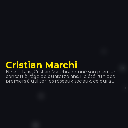
Cristian Marchi
Né en Italie, Cristian Marchi a donné son premier
concert à l'âge de quatorze ans. Il a été l'un des
premiers à utiliser les réseaux sociaux, ce qui a
contribué au succès de ses vidéos sur YouTube.
Grâce au succès de ses productions, il s'est produit
ces dernières années en Italie, en France, en
Espagne, en Croatie et en Grèce, entre autres.
L'une de ces étapes a été ici : Disco Tropics.