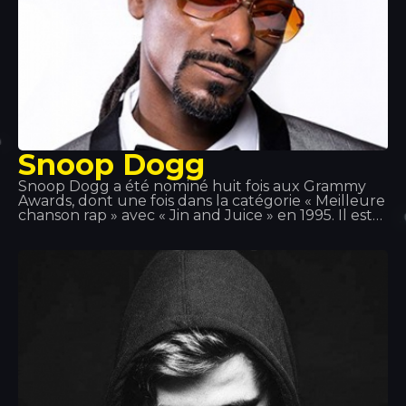
Snoop Dogg
Snoop Dogg a été nominé huit fois aux Grammy
Awards, dont une fois dans la catégorie « Meilleure
chanson rap » avec « Jin and Juice » en 1995. Il est
l'un des artistes hip-hop les plus importants du
pays. En plus d'être un rappeur à succès, il est
également acteur et producteur dans des styles
tels que le g-funk, le reggae et le rap de la côte
ouest.