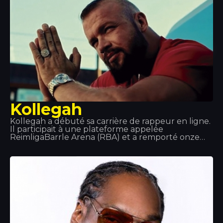
Kollegah
Kollegah a débuté sa carrière de rappeur en ligne.
Il participait à une plateforme appelée
ReimligaBarrle Arena (RBA) et a remporté onze
des quatorze battles auxquelles il a pris part.
Après avoir obtenu son diplôme, il a décidé de se
consacrer entièrement au rap et, en 2013, il a reçu
un disque d'or pour sa collaboration à l'album «
Jung, Brutal, Gutassenhend 2 » avec Farid Band.
En décembre 2014, avec Zuhältertape Vol. 4, il s'est
classé numéro 1 des ventes dès la première
semaine.