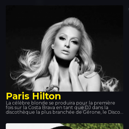
Music Group. Il a fait partie du groupe Shin Sekaï
aux côtés du rappeur Abou Tall de 2012 à 2016. Le
duo faisait partie du label Wati B et a sorti l'album
Indéfini. Le duo a annoncé sa séparation afin que
chacun puisse poursuivre une carrière solo. Dadju
a sorti son album solo Gentleman 2.0 en 2017.
Paris Hilton
La célèbre blonde se produira pour la première
fois sur la Costa Brava en tant que DJ dans la
discothèque la plus branchée de Gérone, le Disco
TROPICS. Suscitant l'engouement et attirant tous
les regards comme elle seule sait le faire, elle
offrira à tous les participants une soirée unique,