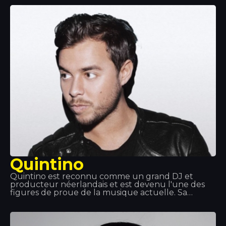
Amérique latine. Des titres comme « Hot », «
DéjàVu » ou « Sun is up » comptent parmi ses plus
grands succès de ces derniers temps. Chez
Tropocs, nous avons eu l'honneur de pouvoir
l'écouter et la voir en concert.
Quintino
Quintino est reconnu comme un grand DJ et
producteur néerlandais et est devenu l'une des
figures de proue de la musique actuelle. Sa
collaboration avec Tiesto et Afrojack lui a permis
d'accéder à la renommée mondiale. Quintino
excelle dans son domaine et s'est imposé comme
l'un des musiciens les plus en vue. C'est pourquoi