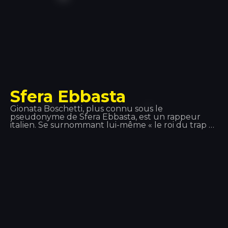
Sfera Ebbasta
Gionata Boschetti, plus connu sous le
pseudonyme de Sfera Ebbasta, est un rappeur
italien. Se surnommant lui-même « le roi du trap »,
Sfera Ebbasta s'est fait connaître après la sortie de
l'album XDVR, enregistré en collaboration avec le
producteur Charlie Charles, qui a connu un grand
succès commercial en Italie. Ce succès s'est répété
avec les sorties de Sfera Ebbasta (2016) et Rockstar
(2018).