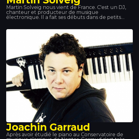
Martin Solveig nous vient de France. C'est un DJ,
chanteur et producteur de musique
électronique. Il a fait ses débuts dans de petits
clubs français où il présentait ses créations. Mais
c'est grâce au Queen Club qu'il s'est fait connaître,
tant pour son rôle de DJ que pour celui de
directeur artistique. Des titres comme « Edony »
ou « Heart of Africa » l'ont propulsé vers la gloire,
puis il a sorti son album. Nous avons eu le plaisir de
le voir en concert au Tropics et nous n'avons
qu'un mot à dire : spectaculaire !
Joachin Garraud
Après avoir étudié le piano au Conservatoire de