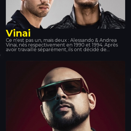
Vinai
Ce n'est pas un, mais deux : Alessando & Andrea
Vinai, nés respectivement en 1990 et 1994. Après
avoir travaillé séparément, ils ont décidé de
s'associer en 2011 et ont formé ce duo. Ils ont
assuré les premières parties d'artistes tels que
Tiesto, Quintino, Deorro, Showteck, entre autres…
Après plusieurs succès, Vinai, en collaboration avec
DVBBS, a sorti le titre « Raveology » via Billboard, la
meilleure plateforme musicale au monde.