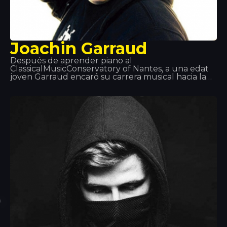
Joachin Garraud
Después de aprender piano al
ClassicalMusicConservatory of Nantes, a una edat
joven Garraud encaró su carrera musical hacia la
música electrónica. Ha estado: escritor, productor,
co-productor… con muchos legendarios artistas
del planeta: KylieMinogue, Beyoncé, Deep Dish… y
en particular sus proyectos con David Guetta y
Bob Sinclair. Lo podemos encontrar en
Tomorrowland, Coachella, LoveParade… y ¡Tropics!