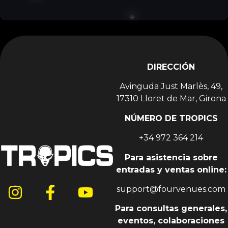
solista que debuta en 2013 con la reanudación del
éxito de Alain Ramanisum “Li Tourner” por DJ
Assad. En noviembre de 2015, Willy William saca
Ego que se posiciona entre las mayores ventas de
singles en Francia, Bélgica e Italia. En 2017, Willy
William forma un duo con el cantante colombiano
J Balvin y sacan “Mi Gente”. El 29 de septiembre de
2017, sale el remix de “Mi Gente” en colaboración
DIRECCIÓN
con Beyoncé.
Avinguda Just Marlès, 49,
17310 Lloret de Mar, Girona
NÚMERO DE TROPICS
+34 972 364 214
Para asistencia sobre
entradas y ventas online:
support@fourvenues.com
Para consultas generales,
eventos, colaboraciones