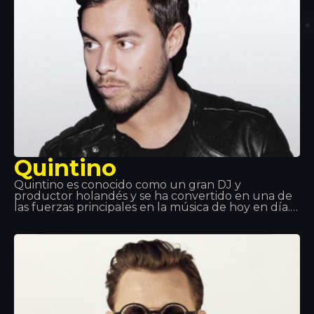
Quintino
Quintino es conocido como un gran DJ y
productor holandés y se ha convertido en una de
las fuerzas principales en la música de hoy en día.
Trabajar con Tiesto y Afrojack le ha ayudado a
saltar a la fama mundial. Quintino es excelente en
su trabajo y se ha convertido en uno de los
principales músicos. Es por eso que su compañía
siempre es ¡bienvenida!