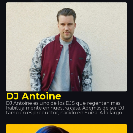
sonido comercialmente atractivo con gran visión de
futuro. Además, su enorme éxito con su single
ruptura “Ain’t Nobody” con Jasmine Thompson se
ha convertido en uno de los mayores éxitos en
2015.
DJ Antoine
DJ Antoine es uno de los DJS que regentan más
habitualmente en nuestra casa. Además de ser DJ
también es productor, nacido en Suiza. A lo largo
de su vida ha pasado por distintos estilos musicales:
hip hop, disco, garaje y después ha descubierto la
música house hasta que se ha convertido en un
fenómeno mundial. ¡Te espera en Tropics!