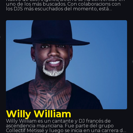
uno de los más buscados. Con colaboracions con
los DJS más escuchados del momento, está
acumulando una discografía excelente. Tiene
tanta técnica con los platos que han pedido su
técnica en los mejores eventos mundiales de
música. Es por esto que nos gustan sus visitas aquí,
en Tropics.
Willy William
Willy William es un cantante y DJ francés de
ascendencia mauriciana. Fue parte del grupo
Collectif Métissé y luego se inicia en una carrera de