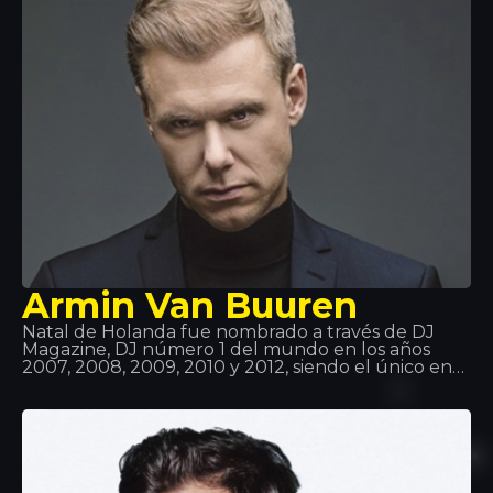
con su grupo de Coke Boys. Además de
colaboraciones con artistas reconocidos como
Drake, will.i.am, Jeremih, Future, Lil Wayne, Fat Joe,
J Balvin…entre otros
Armin Van Buuren
Natal de Holanda fue nombrado a través de DJ
Magazine, DJ número 1 del mundo en los años
2007, 2008, 2009, 2010 y 2012, siendo el único en
conseguir este galardón cinco veces y estar en el
top 3 durante 11 años consecutivos. Van Buren ya
llevaba la música en la sangre, ya que su padre
escuchaba todo tipo de registros, además, él se
interesó enseguida por la tecnología y la
computación. Así que la meza fue ¡perfecta!