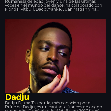
Rumanesa de edad joven y una de las últimas
voces en el mundo del dance, ha colaborado con
Florida, Pitbull, DaddyYanke, Juan Magan y ha
hecho actuaciones alrededor del mundo: Europa,
Asia y Latino America. Canciones como “Hot”,
“DéjàVu” o “Sun is up” son sus éxitos que más han
sonado en estos últimos tiempos. A Tropocs
tuvimos el honor de poderla escuchar y ver en
directo.
Dadju
Dadju Djuna Tsungula, más conocido por el
Príncipe Dadju, es un cantante francés de origen
congoleño. Firmó el sello Wati B y en 2017 firmó