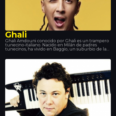
Ghali
Ghali Amdouni conocido por Ghali es un trampero
tunecino-italiano. Nacido en Milán de padres
tunecinos, ha vivido en Baggio, un suburbio de la
ciudad. Comenzó a hablar con el nombre de Fobia,
y luego lo cambió a Ghali Foh. En 2011, se convirtió
en parte de Troupe D’Elite, que también incluía al
rapero Er Nyah (más tarde conocido como Ernia), la
cantante Maite y el productor Fonzie (más tarde
conocido como Fawzi). El mismo año, recibió una
invitación del rapero Gué Pequeno, para firmar
con la discográfica Tanta Roba y realizó una gira
con Fedez.