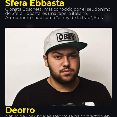
Sfera Ebbasta
Gionata Boschetti, más conocido por el seudónimo
de Sfera Ebbasta, es una rapero italiano.
Autodenominado como “el rey de la trap”, Sfera
Ebbasta saltó a la fama después del lanzamiento
del álbum XDVR, grabado con la colaboración del
productor discográfico Charlie Charles, que
alcanzó el éxito comercial en Italia. Este éxito se
replicó con los lanzamientos de Sfera Ebbasta
(2016) y Rockstar (2018).
Deorro
Nativo de Los Ángeles, Deorro se ha convertido en