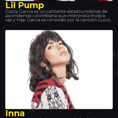
Lil Pump
Gazzy García es un cantante estadounidense de
ascendencia colombiana que interpreta música
rap y trap. Garcia es conocido por la canción Gucci
Gang de la cual él es el intérprete, la canción
alcanzó la posición número 3 en los US Billboard
Hot 100.
Inna