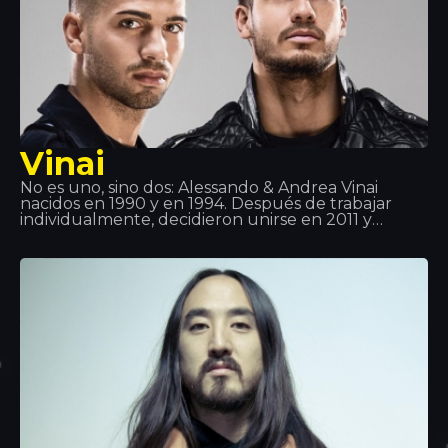
Vinai
No es uno, sino dos: Alessando & Andrea Vinai
nacidos en 1990 y en 1994. Después de trabajar
individualmente, decidieron unirse en 2011 y
crearon este dueto. Han dado soporte artistas
como Tiesto, Quintino, Deorro, Showteck entre
otros… Después de distintos éxitos Vinai
juntamente con DVBBS han lanzado la canción
Raveology mediante Billboard, la mejor plataforma
musical del mundo.