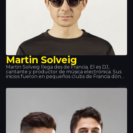
Martin Solveig
Martin Solveig llega des de Francia. Él es DJ,
cantante y productor de música electrónica. Sus
inicios fueron en pequeños clubs de Francia dónde
él presentaba sus creaciones. Pero llegó a ser
conocido gracia a Queen Club tanto por su papel
de DJ, como de director artístico. Temas como
“Edony” o “Heart of Africa” dieron el salto a la fama,
más adelante sacó su álbum. Hemos tenido el
placer de verlo en directo en Tropics y sólo
podemos decir una palaba: ¡Espectacular!