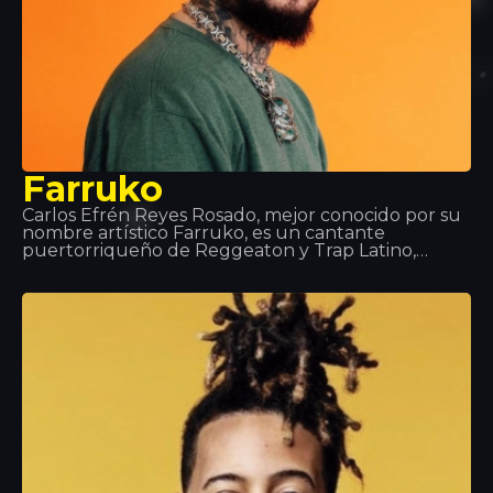
Farruko
Carlos Efrén Reyes Rosado, mejor conocido por su
nombre artístico Farruko, es un cantante
puertorriqueño de Reggeaton y Trap Latino,
aunque domina la mayoría de los sub-géneros de
la música urbana (Rap, Hip-Hop, R&B…). Sus
grandes éxitos y colaboraciones como “Besas Tan
Bien”, “Feel the Rhythm” o “Calma” lo han hecho
imprescindible en el mundo musical.