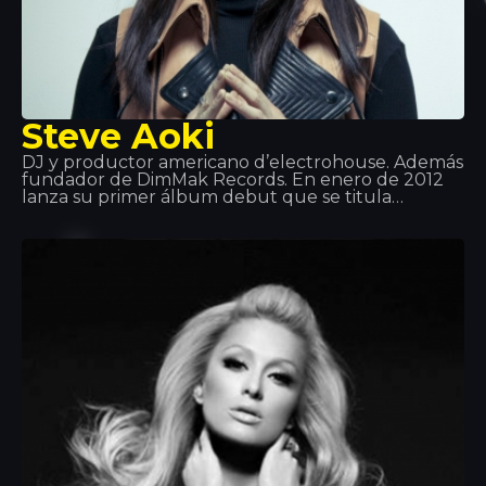
Steve Aoki
DJ y productor americano d’electrohouse. Además
fundador de DimMak Records. En enero de 2012
lanza su primer álbum debut que se titula
Wonderland, donde colabora Will I AM, LMFAO y
KidCudi entre otros. A partir de aquí su salto a la
fama es tan grande que se convierte en uno de los
mejores DJ del mundo. Aoki también tiene una
línea de audiófonos de música, una agencia de
contratación de artistas, una revista… ¡Una
máquina!