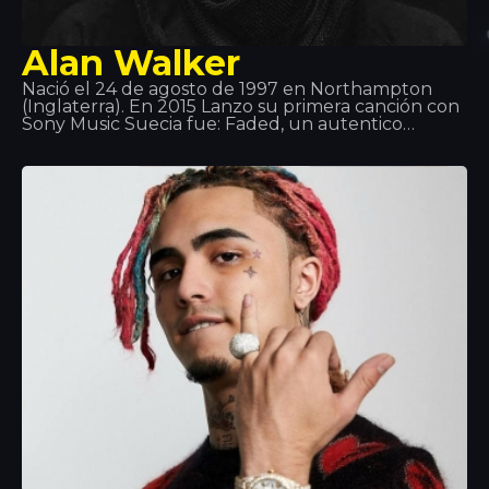
Alan Walker
Nació el 24 de agosto de 1997 en Northampton
(Inglaterra). En 2015 Lanzo su primera canción con
Sony Music Suecia fue: Faded, un autentico
bombazo! El 2 de junio de 2016 lanzó Sing Me to
Sleep, El 1 de diciembre de 2016 lanzó su nuevo
sencillo Alone. En 2017, se lanzó su nuevo sencillo
Tired, y cuenta con la voz del cantante irlandés
Gavin James.