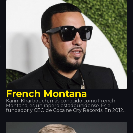
últimos años, ha hecho actuaciones en Italia,
Francia, España, Croacia, Grecia, entre otros. Una de
estas paradas, ha sido aquí: Disco Tropics.
French Montana
Karim Kharbouch, más conocido como French
Montana, es un rapero estadounidense. Es el
fundador y CEO de Cocaine City Records. En 2012,
firmó un contrato de grabación con Maybach
Music Group y Bad Boy Records. Montana es
conocido por sus frecuentes colaboraciones con
Max B, y más recientemente con Rick Ross junto