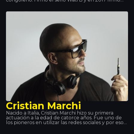
con Polydor Records de Universal Music Group.
Fue miembro de la formación musical Shin Sekaï
junto con el rapero Abou Tall de 2012 a 2016. El
dúo formó parte del sello Wati B y lanzó el álbum
Indéfini. El dúo anunció que se estaban separando
para que cada uno siguiera una carrera en solitario.
Dadju lanzó su álbum en solitario Gentleman 2.0
en 2017.
Cristian Marchi
Nacido a Italia, Cristian Marchi hizo su primera
actuación a la edad de catorce años. Fue uno de
los pioneros en utilizar las redes sociales y por eso
sus visitas en Youtube tuvieron mucho éxito.
Gracias al triunfo de sus producciones, en los