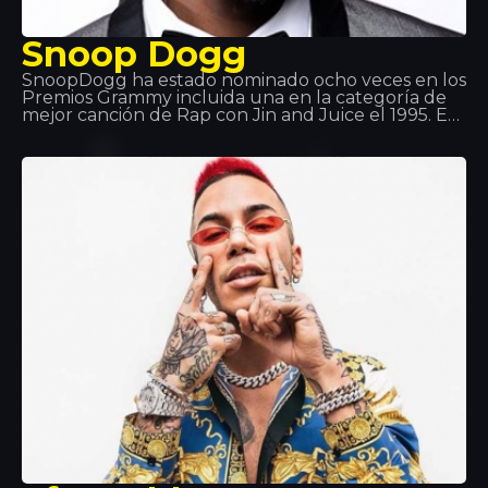
Snoop Dogg
SnoopDogg ha estado nominado ocho veces en los
Premios Grammy incluida una en la categoría de
mejor canción de Rap con Jin and Juice el 1995. Es
uno de los cantates de estilo hip-hop más
importantes del país. Además de ser un exitoso
rapero, también es actor y productor en estilos
como g-funk, Reagge y West Coast Rap.