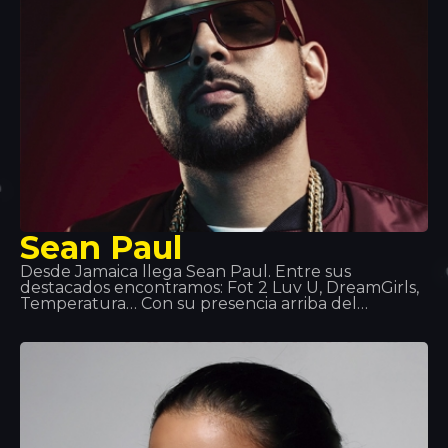
Sean Paul
Desde Jamaica llega Sean Paul. Entre sus
destacados encontramos: Fot 2 Luv U, DreamGirls,
Temperatura… Con su presencia arriba del
escenario ha ido creando marca. El verano de 2014
tuvimos el honor de recibir su actuación en
Tropics. Se dice que cuando no está en el
escenario o en el estudio, Sean Paul se pone al dia
con su viejo equipo de Waterpolo o se pone de
jefe de cocina, ya que ser chef es una de sus
grandes pasiones.