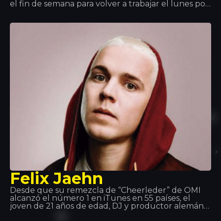
el fin de semana para volver a trabajar el lunes por
la mañana y sentirse realizado. Showteck: una
tribu formada por dos productos y sus fans que les
une el amor por la música, la emoción, la libertad
artística y la aventura. Showteck te ayuda a
nutrirte y te ayuda a crecer.
Felix Jaehn
Desde que su remezcla de “Cheerleder” de OMI
alcanzó el número 1 en iTunes en 55 países, el
joven de 21 años de edad, DJ y productor alemán
ha logrado el reconocimiento internacional por su