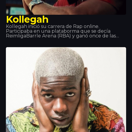
Kollegah
Kollegah inició su carrera de Rap online.
Participaba en una plataborma que se decía
ReimligaBarrle Arena (RBA) y ganó once de las
catorce veces que participó. Después de
graduarse decidió que su vida era el rap y durante
el 2013 recibió un premio de Oro por su
colaboración en el álbum Jung, Brutal,
Gutassenhend 2 con Farid Band. En diciembre de
2014 con ZuhältertapeVol 4. Se situó número 1 de
las listas de ventas durante la primera semana.