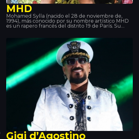
MHD
Mohamed Sylla (nacido el 28 de noviembre de,
1994), más conocido por su nombre artístico MHD
es un rapero francés del distrito 19 de París. Su
música es el precursor del estilo “Afro trap”, una
mezcla de música africana y de música Trap.
También es parte del colectivo 19 Réseaux con
otros
Gigi d’Agostino