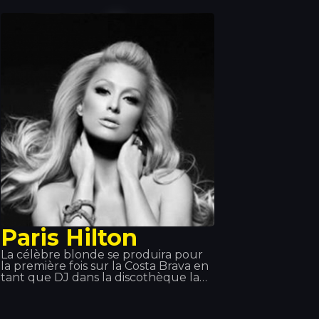
il a décidé de se consacrer
entièrement au rap et, en 2013, il a
reçu un disque d'or pour sa
collaboration à l'album « Jung,
Brutal, Gutassenhend 2 » avec Farid
Band. En décembre 2014, avec
Zuhältertape Vol. 4, il s'est classé
numéro 1 des ventes dès la première
semaine.
Paris Hilton
La célèbre blonde se produira pour
la première fois sur la Costa Brava en
tant que DJ dans la discothèque la
plus branchée de Gérone, le Disco
TROPICS. Suscitant l'engouement et
attirant tous les regards comme elle