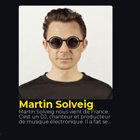
de le changer pour Ghali Foh. En
2011, il a rejoint la Troupe D’Elite, qui
comprenait également le rappeur Er
Nyah (plus tard connu sous le nom
d’Ernia), la chanteuse Maite et le
producteur Fonzie (plus tard connu
sous le nom de Fawzi). La même
année, il a reçu une invitation du
rappeur Gué Pequeno pour signer
avec le label Tanta Roba et a
effectué une tournée avec Fedez.
Martin Solveig
Martin Solveig nous vient de France.
C'est un DJ, chanteur et producteur
de musique électronique. Il a fait ses
débuts dans de petits clubs français
où il présentait ses créations. Mais
c'est grâce au Queen Club qu'il s'est