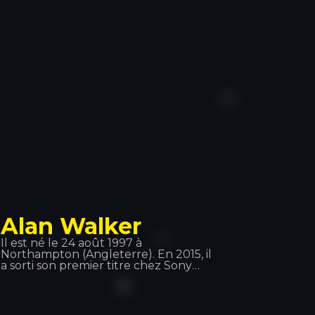
Tiesto, Quintino, Deorro, Showteck,
entre autres… Après plusieurs
succès, Vinai, en collaboration avec
DVBBS, a sorti le titre « Raveology »
via Billboard, la meilleure plateforme
musicale au monde.
Alan Walker
Il est né le 24 août 1997 à
Northampton (Angleterre). En 2015, il
a sorti son premier titre chez Sony
Music Suède : « Faded », un véritable
tube ! Le 2 juin 2016, il a sorti « Sing
Me to Sleep », puis le 1er décembre
2016, son nouveau single « Alone ».