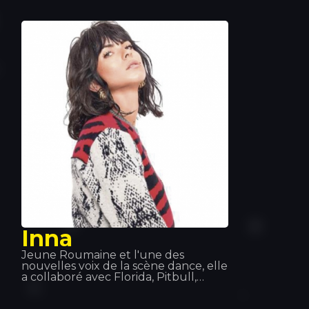
connue pour ses titres « Mi Corazón »,
« Billet » et « Fallait no ». Elle a grandi
à Strasbourg et vit aujourd'hui à
Paris.
Inna
Jeune Roumaine et l'une des
nouvelles voix de la scène dance, elle
a collaboré avec Florida, Pitbull,
DaddyYanke et Juan Magan, et s'est
produite aux quatre coins du monde