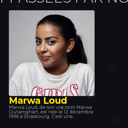
Marwa Loud
Marwa Loud, de son vrai nom Marwa
Outamghart, est née le 12 décembre
1996 à Strasbourg. C'est une
chanteuse française de pop urbaine
et de RnB. Elle est notamment