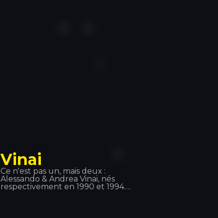
seule sait le faire, elle offrira à tous les
participants une soirée unique, avec
une session dans le plus pur style
Hilton qui plongera la salle dans une
ambiance rose.
Vinai
Ce n'est pas un, mais deux :
Alessando & Andrea Vinai, nés
respectivement en 1990 et 1994.
Après avoir travaillé séparément, ils
ont décidé de s'associer en 2011 et
ont formé ce duo. Ils ont assuré les
premières parties d'artistes tels que