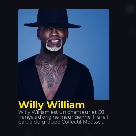
les plus importants du pays. En plus
d'être un rappeur à succès, il est
également acteur et producteur
dans des styles tels que le g-funk, le
reggae et le rap de la côte ouest.
Willy William
Willy William est un chanteur et DJ
français d'origine mauricienne. Il a fait
partie du groupe Collectif Métissé
avant de se lancer dans une carrière
solo, qu'il a débutée en 2013 avec la