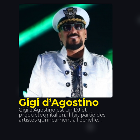
fait connaître, tant pour son rôle de
DJ que pour celui de directeur
artistique. Des titres comme « Edony
» ou « Heart of Africa » l'ont propulsé
vers la gloire, puis il a sorti son album.
Nous avons eu le plaisir de le voir en
concert au Tropics et nous n'avons
qu'un mot à dire : spectaculaire !
Gigi d’Agostino
Gigi d’Agostino est un DJ et
producteur italien. Il fait partie des
artistes qui incarnent à l’échelle
mondiale l’évolution de l’Italo Dance.
Son esprit, ce rythme lent et intense
qu’il insuffle à ses morceaux, ainsi
que l’un de ses plus grands succès, «