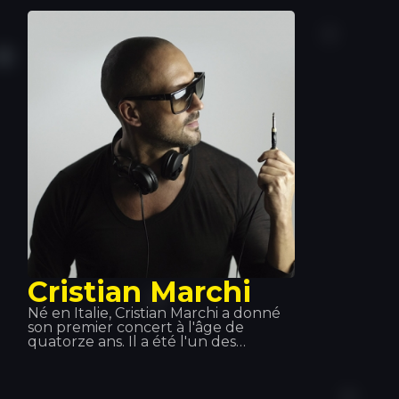
nombreux artistes légendaires à
travers le monde : Kylie Minogue,
Beyoncé, Deep Dish… et notamment
dans le cadre de ses projets avec
David Guetta et Bob Sinclair. On
peut le retrouver à Tomorrowland,
Coachella, la Love Parade… et au
Tropics !
Cristian Marchi
Né en Italie, Cristian Marchi a donné
son premier concert à l'âge de
quatorze ans. Il a été l'un des
premiers à utiliser les réseaux
sociaux, ce qui a contribué au succès
de ses vidéos sur YouTube. Grâce au
succès de ses productions, il s'est