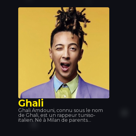
reprise du tube d'Alain Ramanisum «
Li Tourner » par DJ Assad. En
novembre 2015, Willy William sort «
Ego », qui se classe parmi les
meilleures ventes de singles en
France, en Belgique et en Italie. En
2017, Willy William forme un duo
avec le chanteur colombien J Balvin
et ils sortent « Mi Gente ». Le 29
septembre 2017, le remix de « Mi
Gente » en collaboration avec
Beyoncé sort.
Ghali
Ghali Amdouni, connu sous le nom
de Ghali, est un rappeur tuniso-
italien. Né à Milan de parents
tunisiens, il a grandi à Baggio, une
banlieue de la ville. Il a commencé sa
carrière sous le nom de Fobia, avant