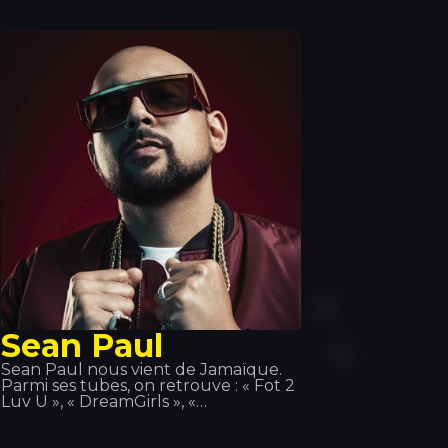
style « Afro trap », un mélange de
musique africaine et de trap. Il fait
également partie du collectif 19
Réseaux aux côtés d'autres artistes
Sean Paul
Sean Paul nous vient de Jamaïque.
Parmi ses tubes, on retrouve : « Fot 2
Luv U », « DreamGirls », «
Temperatura »… Sa présence sur
scène lui a permis de se forger une