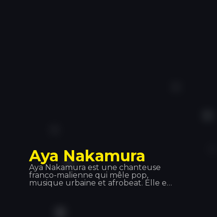
L’amour Toujours », ont marqué un
tournant dans ce genre musical.
Aya Nakamura
Aya Nakamura est une chanteuse
franco-malienne qui mêle pop,
musique urbaine et afrobeat. Elle est
surtout connue pour son tube
mondial « Djadja », sorti en 2018, qui
occupe actuellement la première
place de nombreux classements.