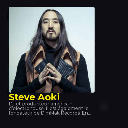
: en Europe, en Asie et en Amérique
latine. Des titres comme « Hot », «
DéjàVu » ou « Sun is up » comptent
parmi ses plus grands succès de ces
derniers temps. Chez Tropocs, nous
avons eu l'honneur de pouvoir
l'écouter et la voir en concert.
Steve Aoki
DJ et producteur américain
d’electrohouse. Il est également le
fondateur de DimMak Records. En
janvier 2012, il sort son premier
album intitulé Wonderland, sur
lequel collaborent notamment