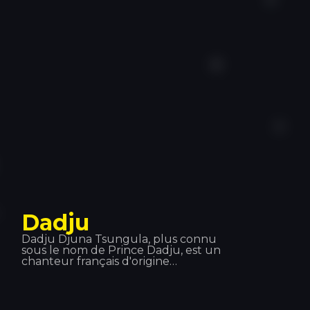
produit ces dernières années en
Italie, en France, en Espagne, en
Croatie et en Grèce, entre autres.
L'une de ces étapes a été ici : Disco
Tropics.
Dadju
Dadju Djuna Tsungula, plus connu
sous le nom de Prince Dadju, est un
chanteur français d'origine
congolaise. Il a signé chez le label
Wati B, puis, en 2017, chez Polydor
Records, filiale d'Universal Music
Group. Il a fait partie du groupe Shin