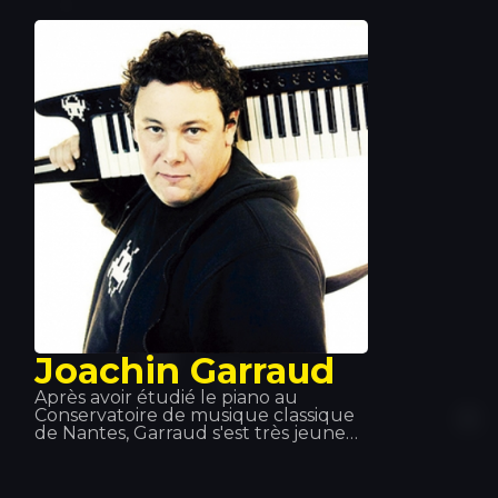
Will.i.am, LMFAO et Kid Cudi. À partir
de là, son ascension vers la gloire est
telle qu’il devient l’un des meilleurs
DJ au monde. Aoki possède
également une gamme d’écouteurs,
une agence de booking d’artistes, un
magazine… Une véritable machine !
Joachin Garraud
Après avoir étudié le piano au
Conservatoire de musique classique
de Nantes, Garraud s'est très jeune
orienté vers la musique électronique.
Il a été auteur, producteur,
coproducteur… aux côtés de