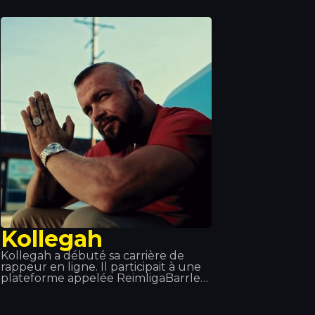
réputation. À l'été 2014, nous avons
eu l'honneur de l'accueillir sur scène
au Tropics. On raconte que lorsqu'il
n'est pas sur scène ou en studio,
Sean Paul retrouve son ancienne
équipe de water-polo ou endosse le
rôle de chef de cuisine, car la cuisine
est l'une de ses grandes passions.
Kollegah
Kollegah a débuté sa carrière de
rappeur en ligne. Il participait à une
plateforme appelée ReimligaBarrle
Arena (RBA) et a remporté onze des
quatorze battles auxquelles il a pris
part. Après avoir obtenu son diplôme,