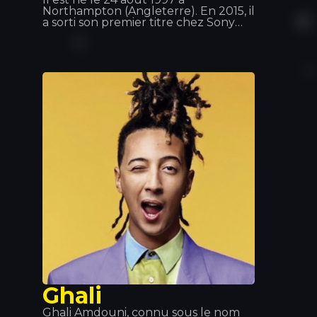
Northampton (Angleterre). En 2015, il
a sorti son premier titre chez Sony
Music Suède : « Faded », un véritable
tube ! Le 2 juin 2016, il a sorti « Sing
Me to Sleep », puis le 1er décembre
2016, son nouveau single « Alone ».
En 2017, son nouveau single « Tired »
est sorti, avec la participation du
chanteur irlandais Gavin James.
Ghali
Ghali Amdouni, connu sous le nom