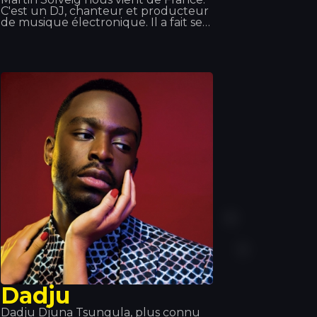
C'est un DJ, chanteur et producteur
de musique électronique. Il a fait ses
débuts dans de petits clubs français
où il présentait ses créations. Mais
c'est grâce au Queen Club qu'il s'est
fait connaître, tant pour son rôle de
DJ que pour celui de directeur
artistique. Des titres comme « Edony
» ou « Heart of Africa » l'ont propulsé
vers la gloire, puis il a sorti son album.
Nous avons eu le plaisir de le voir en
concert au Tropics et nous n'avons
qu'un mot à dire : spectaculaire !
Dadju
Dadju Djuna Tsungula, plus connu