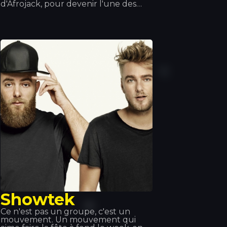
d'Afrojack, pour devenir l'une des
figures les plus respectées de la
musique dance. Ce DJ s'est imposé
comme un producteur aux
multiples récompenses et a
décroché deux disques de platine.
Fort de ses talents remarquables et
de son style explosif de musique
dance, ses deux Grammy Awards
parlent d'eux-mêmes.
Showtek
Ce n'est pas un groupe, c'est un
mouvement. Un mouvement qui