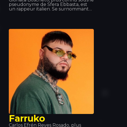
pseudonyme de Sfera Ebbasta, est
un rappeur italien. Se surnommant
lui-même « le roi du trap », Sfera
Ebbasta s'est fait connaître après la
sortie de l'album XDVR, enregistré en
collaboration avec le producteur
Charlie Charles, qui a connu un
grand succès commercial en Italie. Ce
succès s'est répété avec les sorties de
Sfera Ebbasta (2016) et Rockstar
(2018).
Farruko
Carlos Efrén Reyes Rosado, plus