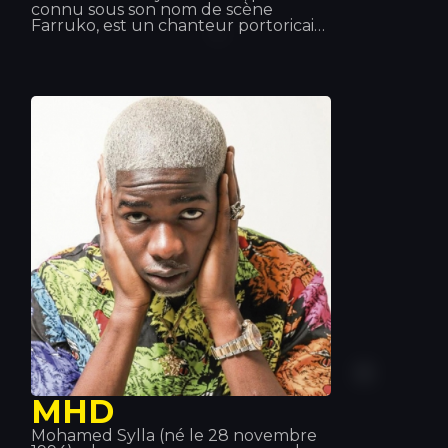
connu sous son nom de scène
Farruko, est un chanteur portoricain
de reggaeton et de trap latino, bien
qu'il maîtrise la plupart des sous-
genres de la musique urbaine (rap,
hip-hop, R&B, etc.). Ses grands succès
et ses collaborations, tels que « Besas
Tan Bien », « Feel the Rhythm » ou «
Calma », l'ont rendu incontournable
dans le monde de la musique.
MHD
Mohamed Sylla (né le 28 novembre