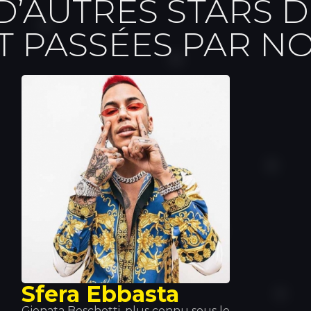
’AUTRES STARS D
T PASSÉES PAR NO
Sfera Ebbasta
Gionata Boschetti, plus connu sous le