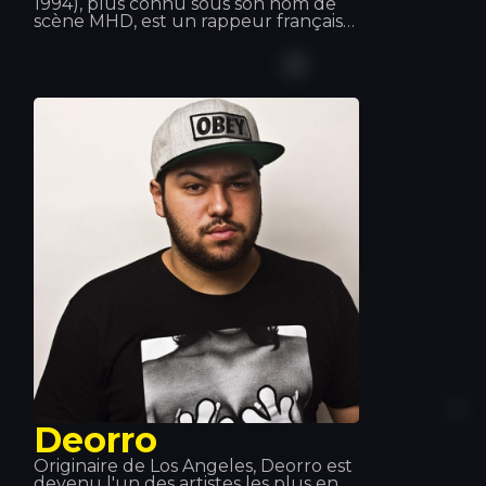
1994), plus connu sous son nom de
scène MHD, est un rappeur français
originaire du 19e arrondissement de
Paris. Sa musique est à l'origine du
style « Afro trap », un mélange de
musique africaine et de trap. Il fait
également partie du collectif 19
Réseaux aux côtés d'autres artistes
Deorro
Originaire de Los Angeles, Deorro est
devenu l'un des artistes les plus en