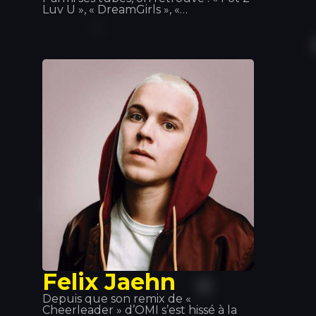
Luv U », « DreamGirls », «
Temperatura »… Sa présence sur
scène lui a permis de se forger une
réputation. À l'été 2014, nous avons
eu l'honneur de l'accueillir sur scène
au Tropics. On raconte que lorsqu'il
n'est pas sur scène ou en studio,
Sean Paul retrouve son ancienne
équipe de water-polo ou endosse le
rôle de chef de cuisine, car la cuisine
est l'une de ses grandes passions.
Felix Jaehn
Depuis que son remix de «
Cheerleader » d’OMI s’est hissé à la