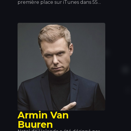
première place sur iTunes dans 55
pays, ce jeune DJ et producteur
allemand de 21 ans s’est forgé une
réputation internationale grâce à son
style musical à la fois commercial et
avant-gardiste. De plus, l’énorme
succès de son single « Ain’t Nobody »,
en featuring avec Jasmine
Thompson, en a fait l’un des plus
grands tubes de 2015.
Armin Van
Buuren