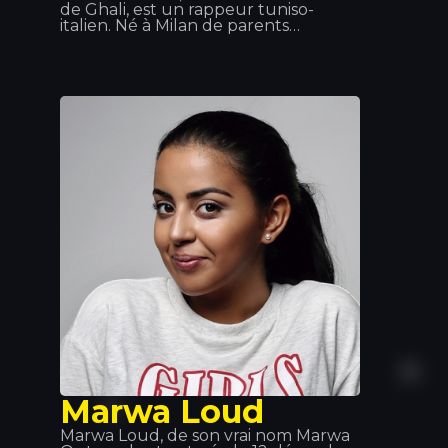
de Ghali, est un rappeur tuniso-
italien. Né à Milan de parents
tunisiens, il a grandi à Baggio, une
banlieue de la ville. Il a commencé sa
carrière sous le nom de Fobia, avant
de le changer pour Ghali Foh. En
2011, il a rejoint la Troupe D’Elite, qui
comprenait également le rappeur Er
Nyah (plus tard connu sous le nom
d’Ernia), la chanteuse Maite et le
producteur Fonzie (plus tard connu
sous le nom de Fawzi). La même
année, il a reçu une invitation du
rappeur Gué Pequeno pour signer
avec le label Tanta Roba et a
effectué une tournée avec Fedez.
Marwa Loud
Marwa Loud, de son vrai nom Marwa