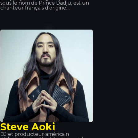
sous le nom de Prince Dadju, est un
chanteur français d'origine
congolaise. Il a signé chez le label
Wati B, puis, en 2017, chez Polydor
Records, filiale d'Universal Music
Group. Il a fait partie du groupe Shin
Sekaï aux côtés du rappeur Abou
Tall de 2012 à 2016. Le duo faisait
partie du label Wati B et a sorti
l'album Indéfini. Le duo a annoncé sa
séparation afin que chacun puisse
poursuivre une carrière solo. Dadju a
sorti son album solo Gentleman 2.0
en 2017.
Steve Aoki
DJ et producteur américain