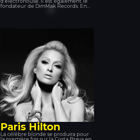
d’electrohouse. Il est également le
fondateur de DimMak Records. En
janvier 2012, il sort son premier
album intitulé Wonderland, sur
lequel collaborent notamment
Will.i.am, LMFAO et Kid Cudi. À partir
de là, son ascension vers la gloire est
telle qu’il devient l’un des meilleurs
DJ au monde. Aoki possède
également une gamme d’écouteurs,
une agence de booking d’artistes, un
magazine… Une véritable machine !
Paris Hilton
La célèbre blonde se produira pour
la première fois sur la Costa Brava en