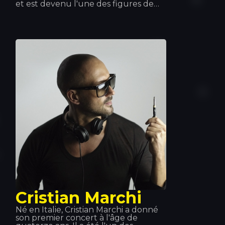
et est devenu l'une des figures de
proue de la musique actuelle. Sa
collaboration avec Tiesto et Afrojack
lui a permis d'accéder à la renommée
mondiale. Quintino excelle dans son
domaine et s'est imposé comme l'un
des musiciens les plus en vue. C'est
pourquoi sa présence est toujours la
bienvenue !
Cristian Marchi
Né en Italie, Cristian Marchi a donné
son premier concert à l'âge de