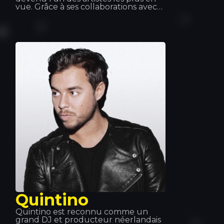
vue. Grâce à ses collaborations avec
les DJ les plus écoutés du moment, il
se constitue une discographie
exceptionnelle. Sa maîtrise des
platines est telle qu'il est sollicité
pour se produire lors des plus grands
événements musicaux mondiaux.
C'est pourquoi nous apprécions tant
ses passages ici, au Tropics.
Quintino
Quintino est reconnu comme un
grand DJ et producteur néerlandais