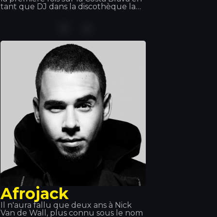
tant que DJ dans la discothèque la
plus branchée de Gérone, le Disco
TROPICS. Suscitant l'engouement et
attirant tous les regards comme elle
seule sait le faire, elle offrira à tous les
participants une soirée unique, avec
une session dans le plus pur style
Hilton qui plongera la salle dans une
ambiance rose.
Afrojack
Il n'aura fallu que deux ans à Nick
Van de Wall, plus connu sous le nom