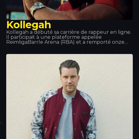
Kollegah
Kollegah a débuté sa carrière de rappeur en ligne.
Il participait à une plateforme appelée
ReimligaBarrle Arena (RBA) et a remporté onze
des quatorze battles auxquelles il a pris part.
Après avoir obtenu son diplôme, il a décidé de se
consacrer entièrement au rap et, en 2013, il a reçu
un disque d'or pour sa collaboration à l'album «
Jung, Brutal, Gutassenhend 2 » avec Farid Band.
En décembre 2014, avec Zuhältertape Vol. 4, il s'est
classé numéro 1 des ventes dès la première
semaine.