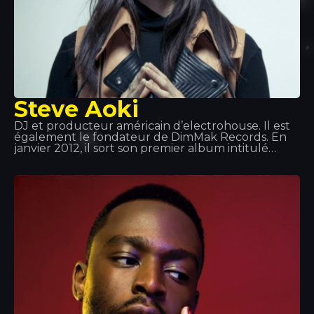
Steve Aoki
DJ et producteur américain d’electrohouse. Il est
également le fondateur de DimMak Records. En
janvier 2012, il sort son premier album intitulé
Wonderland, sur lequel collaborent notamment
Will.i.am, LMFAO et Kid Cudi. À partir de là, son
ascension vers la gloire est telle qu’il devient l’un
des meilleurs DJ au monde. Aoki possède
également une gamme d’écouteurs, une agence
de booking d’artistes, un magazine… Une véritable
machine !