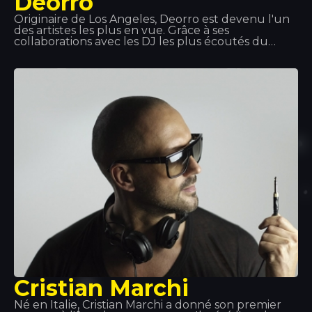
Deorro
Originaire de Los Angeles, Deorro est devenu l'un
des artistes les plus en vue. Grâce à ses
collaborations avec les DJ les plus écoutés du
moment, il se constitue une discographie
exceptionnelle. Sa maîtrise des platines est telle
qu'il est sollicité pour se produire lors des plus
grands événements musicaux mondiaux. C'est
pourquoi nous apprécions tant ses passages ici, au
Tropics.
Cristian Marchi
Né en Italie, Cristian Marchi a donné son premier