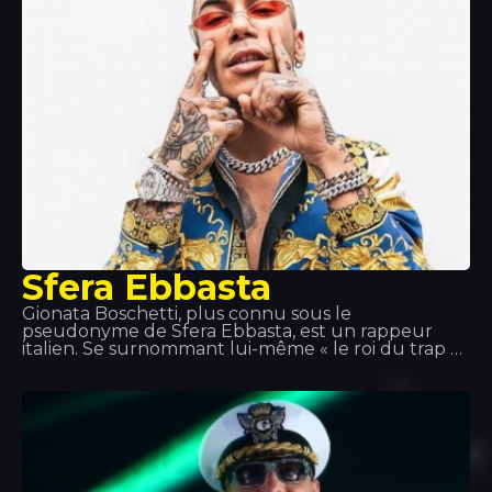
Sfera Ebbasta
Gionata Boschetti, plus connu sous le
pseudonyme de Sfera Ebbasta, est un rappeur
italien. Se surnommant lui-même « le roi du trap »,
Sfera Ebbasta s'est fait connaître après la sortie de
l'album XDVR, enregistré en collaboration avec le
producteur Charlie Charles, qui a connu un grand
succès commercial en Italie. Ce succès s'est répété
avec les sorties de Sfera Ebbasta (2016) et Rockstar
(2018).