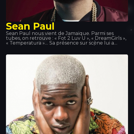
Sean Paul
Sean Paul nous vient de Jamaïque. Parmi ses
tubes, on retrouve : « Fot 2 Luv U », « DreamGirls »,
« Temperatura »… Sa présence sur scène lui a
permis de se forger une réputation. À l'été 2014,
nous avons eu l'honneur de l'accueillir sur scène
au Tropics. On raconte que lorsqu'il n'est pas sur
scène ou en studio, Sean Paul retrouve son
ancienne équipe de water-polo ou endosse le rôle
de chef de cuisine, car la cuisine est l'une de ses
grandes passions.