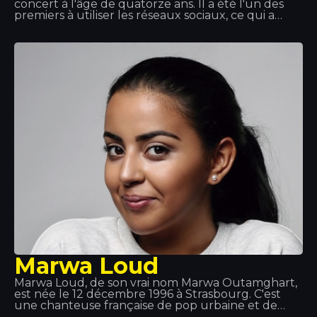
concert à l'âge de quatorze ans. Il a été l'un des
premiers à utiliser les réseaux sociaux, ce qui a
contribué au succès de ses vidéos sur YouTube.
Grâce au succès de ses productions, il s'est produit
ces dernières années en Italie, en France, en
Espagne, en Croatie et en Grèce, entre autres.
L'une de ces étapes a été ici : Disco Tropics.
Marwa Loud
Marwa Loud, de son vrai nom Marwa Outamghart,
est née le 12 décembre 1996 à Strasbourg. C'est
une chanteuse française de pop urbaine et de
RnB. Elle est notamment connue pour ses titres «