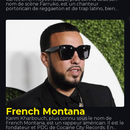
nom de scène Farruko, est un chanteur
portoricain de reggaeton et de trap latino, bien
qu'il maîtrise la plupart des sous-genres de la
musique urbaine (rap, hip-hop, R&B, etc.). Ses
grands succès et ses collaborations, tels que «
Besas Tan Bien », « Feel the Rhythm » ou « Calma »,
l'ont rendu incontournable dans le monde de la
musique.
French Montana
Karim Kharbouch, plus connu sous le nom de
French Montana, est un rappeur américain. Il est le
fondateur et PDG de Cocaine City Records. En