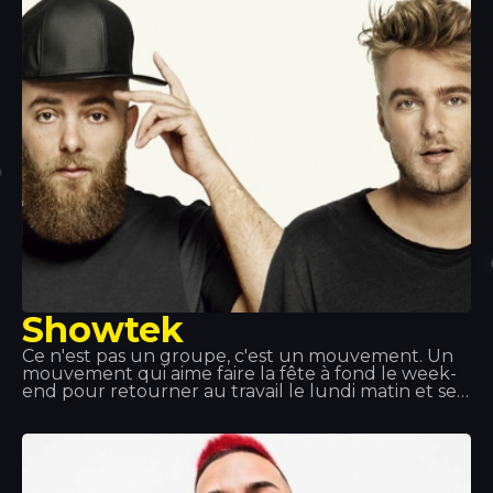
talents remarquables et de son style explosif de
musique dance, ses deux Grammy Awards parlent
d'eux-mêmes.
Showtek
Ce n'est pas un groupe, c'est un mouvement. Un
mouvement qui aime faire la fête à fond le week-
end pour retourner au travail le lundi matin et se
sentir épanoui. Showteck : une tribu composée de
deux artistes et de leurs fans, unis par l'amour de
la musique, l'émotion, la liberté artistique et
l'aventure. Showteck t'aide à t'épanouir et à
grandir.