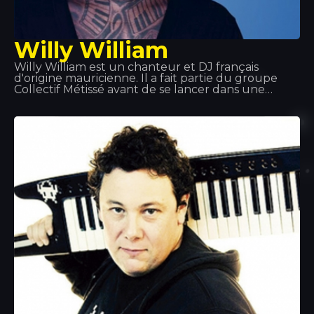
Willy William
Willy William est un chanteur et DJ français
d'origine mauricienne. Il a fait partie du groupe
Collectif Métissé avant de se lancer dans une
carrière solo, qu'il a débutée en 2013 avec la
reprise du tube d'Alain Ramanisum « Li Tourner »
par DJ Assad. En novembre 2015, Willy William sort
« Ego », qui se classe parmi les meilleures ventes
de singles en France, en Belgique et en Italie. En
2017, Willy William forme un duo avec le chanteur
colombien J Balvin et ils sortent « Mi Gente ». Le 29
septembre 2017, le remix de « Mi Gente » en
collaboration avec Beyoncé sort.