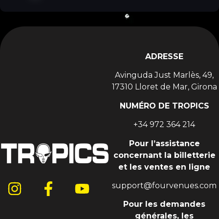
c'est grâce au Queen Club qu'il s'est fait connaître,
tant pour son rôle de DJ que pour celui de
directeur artistique. Des titres comme « Edony »
ou « Heart of Africa » l'ont propulsé vers la gloire,
puis il a sorti son album. Nous avons eu le plaisir de
le voir en concert au Tropics et nous n'avons
qu'un mot à dire : spectaculaire !
ADRESSE
Avinguda Just Marlès, 49,
17310 Lloret de Mar, Girona
NUMÉRO DE TROPICS
+34 972 364 214
Pour l’assistance
concernant la billetterie
et les ventes en ligne
support@fourvenues.com
Pour les demandes
générales, les