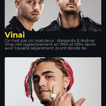
Vinai
Ce n'est pas un, mais deux : Alessando & Andrea
Vinai, nés respectivement en 1990 et 1994. Après
avoir travaillé séparément, ils ont décidé de
s'associer en 2011 et ont formé ce duo. Ils ont
assuré les premières parties d'artistes tels que
Tiesto, Quintino, Deorro, Showteck, entre autres…
Après plusieurs succès, Vinai, en collaboration avec
DVBBS, a sorti le titre « Raveology » via Billboard, la
meilleure plateforme musicale au monde.