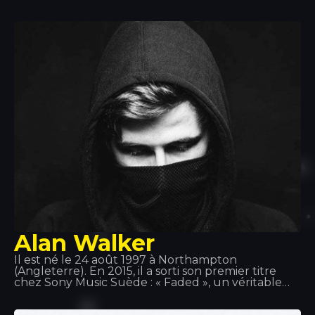
2012, il a signé un contrat d'enregistrement avec
Maybach Music Group et Bad Boy Records.
Montana est connu pour ses fréquentes
collaborations avec Max B, et plus récemment
avec Rick Ross aux côtés de son groupe, les Coke
Boys. Il a également collaboré avec des artistes de
renom tels que Drake, will.i.am, Jeremih, Future, Lil
Wayne, Fat Joe, J Balvin… entre autres.
Alan Walker
Il est né le 24 août 1997 à Northampton
(Angleterre). En 2015, il a sorti son premier titre
chez Sony Music Suède : « Faded », un véritable
tube ! Le 2 juin 2016, il a sorti « Sing Me to Sleep »,
puis le 1er décembre 2016, son nouveau single «