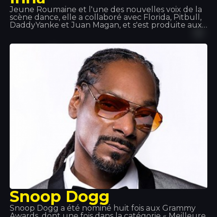
Jeune Roumaine et l'une des nouvelles voix de la
scène dance, elle a collaboré avec Florida, Pitbull,
DaddyYanke et Juan Magan, et s'est produite aux
quatre coins du monde : en Europe, en Asie et en
Amérique latine. Des titres comme « Hot », «
DéjàVu » ou « Sun is up » comptent parmi ses plus
grands succès de ces derniers temps. Chez
Tropocs, nous avons eu l'honneur de pouvoir
l'écouter et la voir en concert.
Snoop Dogg
Snoop Dogg a été nominé huit fois aux Grammy
Awards, dont une fois dans la catégorie « Meilleure