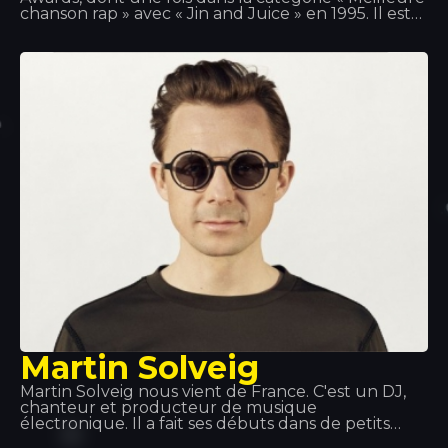
chanson rap » avec « Jin and Juice » en 1995. Il est
l'un des artistes hip-hop les plus importants du
pays. En plus d'être un rappeur à succès, il est
également acteur et producteur dans des styles
tels que le g-funk, le reggae et le rap de la côte
ouest.
Martin Solveig
Martin Solveig nous vient de France. C'est un DJ,
chanteur et producteur de musique
électronique. Il a fait ses débuts dans de petits
clubs français où il présentait ses créations. Mais