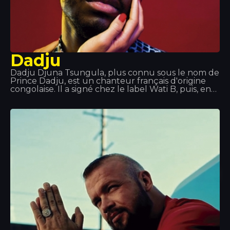
Dadju
Dadju Djuna Tsungula, plus connu sous le nom de
Prince Dadju, est un chanteur français d'origine
congolaise. Il a signé chez le label Wati B, puis, en
2017, chez Polydor Records, filiale d'Universal
Music Group. Il a fait partie du groupe Shin Sekaï
aux côtés du rappeur Abou Tall de 2012 à 2016. Le
duo faisait partie du label Wati B et a sorti l'album
Indéfini. Le duo a annoncé sa séparation afin que
chacun puisse poursuivre une carrière solo. Dadju
a sorti son album solo Gentleman 2.0 en 2017.