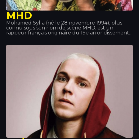
MHD
Mohamed Sylla (né le 28 novembre 1994), plus
connu sous son nom de scène MHD, est un
rappeur français originaire du 19e arrondissement
de Paris. Sa musique est à l'origine du style « Afro
trap », un mélange de musique africaine et de trap.
Il fait également partie du collectif 19 Réseaux aux
côtés d'autres artistes