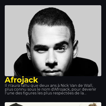
Mi Corazón », « Billet » et « Fallait no ». Elle a grandi
à Strasbourg et vit aujourd'hui à Paris.
Afrojack
Il n'aura fallu que deux ans à Nick Van de Wall,
plus connu sous le nom d'Afrojack, pour devenir
l'une des figures les plus respectées de la
musique dance. Ce DJ s'est imposé comme un
producteur aux multiples récompenses et a
décroché deux disques de platine. Fort de ses