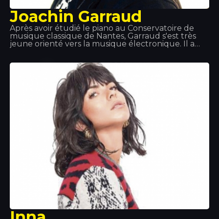
Joachin Garraud
Après avoir étudié le piano au Conservatoire de
musique classique de Nantes, Garraud s'est très
jeune orienté vers la musique électronique. Il a
été auteur, producteur, coproducteur… aux côtés
de nombreux artistes légendaires à travers le
monde : Kylie Minogue, Beyoncé, Deep Dish… et
notamment dans le cadre de ses projets avec
David Guetta et Bob Sinclair. On peut le retrouver
à Tomorrowland, Coachella, la Love Parade… et au
Tropics !
Inna