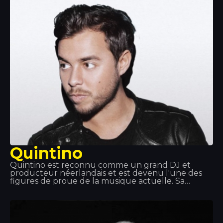
Alone ». En 2017, son nouveau single « Tired » est
sorti, avec la participation du chanteur irlandais
Gavin James.
Quintino
Quintino est reconnu comme un grand DJ et
producteur néerlandais et est devenu l'une des
figures de proue de la musique actuelle. Sa
collaboration avec Tiesto et Afrojack lui a permis
d'accéder à la renommée mondiale. Quintino
excelle dans son domaine et s'est imposé comme
l'un des musiciens les plus en vue. C'est pourquoi
sa présence est toujours la bienvenue !