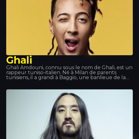
Ghali
Ghali Amdouni, connu sous le nom de Ghali, est un
rappeur tuniso-italien. Né à Milan de parents
tunisiens, il a grandi à Baggio, une banlieue de la
ville. Il a commencé sa carrière sous le nom de
Fobia, avant de le changer pour Ghali Foh. En 2011,
il a rejoint la Troupe D’Elite, qui comprenait
également le rappeur Er Nyah (plus tard connu
sous le nom d’Ernia), la chanteuse Maite et le
producteur Fonzie (plus tard connu sous le nom
de Fawzi). La même année, il a reçu une invitation
du rappeur Gué Pequeno pour signer avec le
label Tanta Roba et a effectué une tournée avec
Fedez.