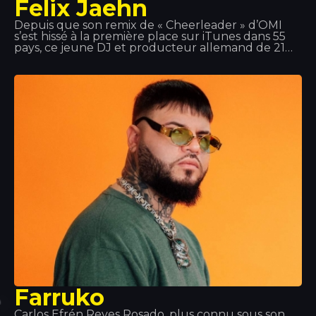
Felix Jaehn
Depuis que son remix de « Cheerleader » d’OMI
s’est hissé à la première place sur iTunes dans 55
pays, ce jeune DJ et producteur allemand de 21
ans s’est forgé une réputation internationale grâce
à son style musical à la fois commercial et avant-
gardiste. De plus, l’énorme succès de son single «
Ain’t Nobody », en featuring avec Jasmine
Thompson, en a fait l’un des plus grands tubes de
2015.
Farruko
Carlos Efrén Reyes Rosado, plus connu sous son