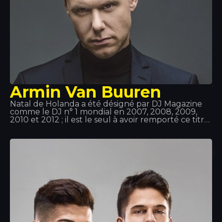
Armin Van Buuren
Natal de Holanda a été désigné par DJ Magazine
comme le DJ n° 1 mondial en 2007, 2008, 2009,
2010 et 2012 ; il est le seul à avoir remporté ce titre
à cinq reprises et à figurer dans le top 3 pendant 11
années consécutives. Van Buren avait déjà la
musique dans le sang, car son père écoutait toutes
sortes de disques. De plus, il s'est très vite intéressé
à la technologie et à l'informatique. Le mélange
était donc parfait !