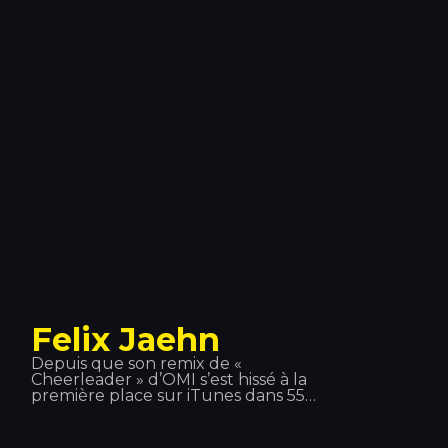
réputation. À l'été 2014, nous avons
eu l'honneur de l'accueillir sur scène
au Tropics. On raconte que lorsqu'il
n'est pas sur scène ou en studio,
Sean Paul retrouve son ancienne
équipe de water-polo ou endosse le
rôle de chef de cuisine, car la cuisine
est l'une de ses grandes passions.
Felix Jaehn
Depuis que son remix de «
Cheerleader » d’OMI s’est hissé à la
première place sur iTunes dans 55
pays, ce jeune DJ et producteur
allemand de 21 ans s’est forgé une
réputation internationale grâce à son