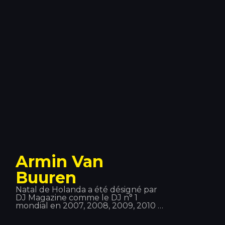
à Strasbourg et vit aujourd'hui à
Paris.
Armin Van
Buuren
Natal de Holanda a été désigné par
DJ Magazine comme le DJ n° 1
mondial en 2007, 2008, 2009, 2010 et
2012 ; il est le seul à avoir remporté
ce titre à cinq reprises et à figurer