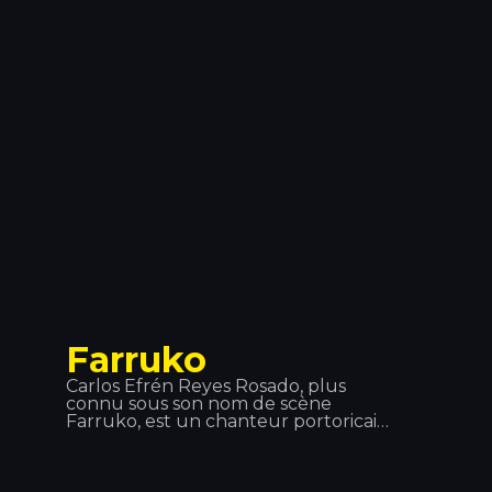
artistes et de leurs fans, unis par
l'amour de la musique, l'émotion, la
liberté artistique et l'aventure.
Showteck t'aide à t'épanouir et à
grandir.
Farruko
Carlos Efrén Reyes Rosado, plus
connu sous son nom de scène
Farruko, est un chanteur portoricain
de reggaeton et de trap latino, bien
qu'il maîtrise la plupart des sous-
genres de la musique urbaine (rap,
hip-hop, R&B, etc.). Ses grands succès