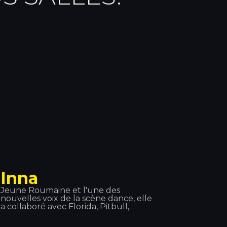
Inna
Jeune Roumaine et l'une des
nouvelles voix de la scène dance, elle
a collaboré avec Florida, Pitbull,
DaddyYanke et Juan Magan, et s'est
produite aux quatre coins du monde