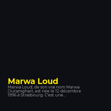
garage, avant de découvrir la house,
qui est depuis devenue un
phénomène mondial. Il t'attend au
Tropics !
Marwa Loud
Marwa Loud, de son vrai nom Marwa
Outamghart, est née le 12 décembre
1996 à Strasbourg. C'est une
chanteuse française de pop urbaine
et de RnB. Elle est notamment
connue pour ses titres « Mi Corazón »,
« Billet » et « Fallait no ». Elle a grandi