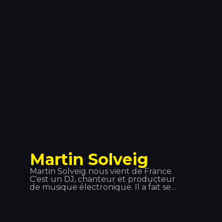
et ses collaborations, tels que « Besas
Tan Bien », « Feel the Rhythm » ou «
Calma », l'ont rendu incontournable
dans le monde de la musique.
Martin Solveig
Martin Solveig nous vient de France.
C'est un DJ, chanteur et producteur
de musique électronique. Il a fait ses
débuts dans de petits clubs français
où il présentait ses créations. Mais
c'est grâce au Queen Club qu'il s'est
fait connaître, tant pour son rôle de