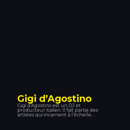
les plus importants du pays. En plus
d'être un rappeur à succès, il est
également acteur et producteur
dans des styles tels que le g-funk, le
reggae et le rap de la côte ouest.
Gigi d’Agostino
Gigi d’Agostino est un DJ et
producteur italien. Il fait partie des
artistes qui incarnent à l’échelle
mondiale l’évolution de l’Italo Dance.
Son esprit, ce rythme lent et intense
qu’il insuffle à ses morceaux, ainsi