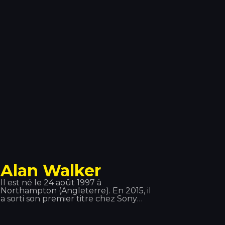
carrière sous le nom de Fobia, avant
de le changer pour Ghali Foh. En
2011, il a rejoint la Troupe D’Elite, qui
comprenait également le rappeur Er
Nyah (plus tard connu sous le nom
d’Ernia), la chanteuse Maite et le
producteur Fonzie (plus tard connu
sous le nom de Fawzi). La même
année, il a reçu une invitation du
rappeur Gué Pequeno pour signer
avec le label Tanta Roba et a
effectué une tournée avec Fedez.
Alan Walker
Il est né le 24 août 1997 à
Northampton (Angleterre). En 2015, il
a sorti son premier titre chez Sony
Music Suède : « Faded », un véritable
tube ! Le 2 juin 2016, il a sorti « Sing
Me to Sleep », puis le 1er décembre