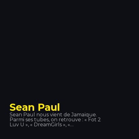
coproducteur… aux côtés de
nombreux artistes légendaires à
travers le monde : Kylie Minogue,
Beyoncé, Deep Dish… et notamment
dans le cadre de ses projets avec
David Guetta et Bob Sinclair. On
peut le retrouver à Tomorrowland,
Coachella, la Love Parade… et au
Tropics !
Sean Paul
Sean Paul nous vient de Jamaïque.
Parmi ses tubes, on retrouve : « Fot 2
Luv U », « DreamGirls », «
Temperatura »… Sa présence sur
scène lui a permis de se forger une