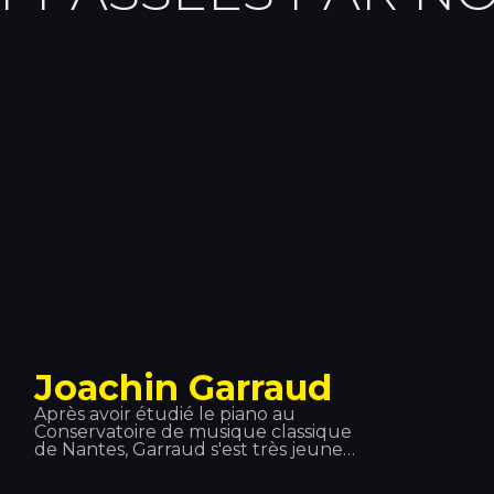
Joachin Garraud
Après avoir étudié le piano au
Conservatoire de musique classique
de Nantes, Garraud s'est très jeune
orienté vers la musique électronique.
Il a été auteur, producteur,