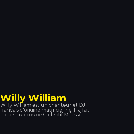
musique africaine et de trap. Il fait
également partie du collectif 19
Réseaux aux côtés d'autres artistes
Willy William
Willy William est un chanteur et DJ
français d'origine mauricienne. Il a fait
partie du groupe Collectif Métissé
avant de se lancer dans une carrière
solo, qu'il a débutée en 2013 avec la
reprise du tube d'Alain Ramanisum «
Li Tourner » par DJ Assad. En