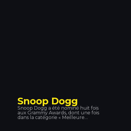
ont formé ce duo. Ils ont assuré les
premières parties d'artistes tels que
Tiesto, Quintino, Deorro, Showteck,
entre autres… Après plusieurs
succès, Vinai, en collaboration avec
DVBBS, a sorti le titre « Raveology »
via Billboard, la meilleure plateforme
musicale au monde.
Snoop Dogg
Snoop Dogg a été nominé huit fois
aux Grammy Awards, dont une fois
dans la catégorie « Meilleure
chanson rap » avec « Jin and Juice »
en 1995. Il est l'un des artistes hip-hop