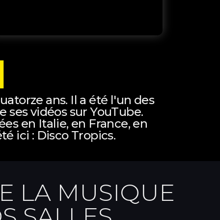
I
atorze ans. Il a été l'un des
de ses vidéos sur YouTube.
es en Italie, en France, en
é ici : Disco Tropics.
E LA MUSIQUE
S SALLES.