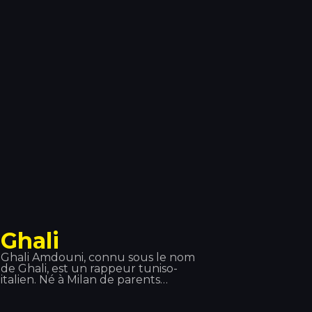
: en Europe, en Asie et en Amérique
latine. Des titres comme « Hot », «
DéjàVu » ou « Sun is up » comptent
parmi ses plus grands succès de ces
derniers temps. Chez Tropocs, nous
avons eu l'honneur de pouvoir
l'écouter et la voir en concert.
Ghali
Ghali Amdouni, connu sous le nom
de Ghali, est un rappeur tuniso-
italien. Né à Milan de parents
tunisiens, il a grandi à Baggio, une
banlieue de la ville. Il a commencé sa