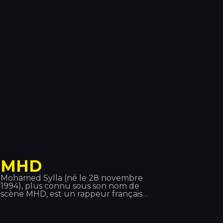
2016, son nouveau single « Alone ».
En 2017, son nouveau single « Tired »
est sorti, avec la participation du
chanteur irlandais Gavin James.
MHD
Mohamed Sylla (né le 28 novembre
1994), plus connu sous son nom de
scène MHD, est un rappeur français
originaire du 19e arrondissement de
Paris. Sa musique est à l'origine du
style « Afro trap », un mélange de