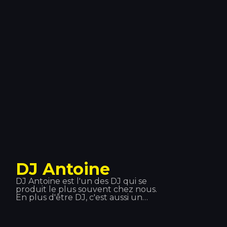
style musical à la fois commercial et
avant-gardiste. De plus, l’énorme
succès de son single « Ain’t Nobody »,
en featuring avec Jasmine
Thompson, en a fait l’un des plus
grands tubes de 2015.
DJ Antoine
DJ Antoine est l'un des DJ qui se
produit le plus souvent chez nous.
En plus d'être DJ, c'est aussi un
producteur né en Suisse. Au cours
de sa carrière, il a exploré différents
styles musicaux : hip-hop, disco,