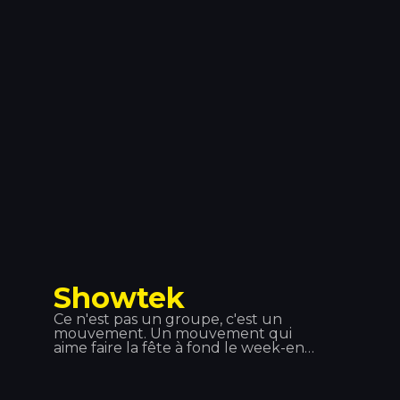
que l’un de ses plus grands succès, «
L’amour Toujours », ont marqué un
tournant dans ce genre musical.
Showtek
Ce n'est pas un groupe, c'est un
mouvement. Un mouvement qui
aime faire la fête à fond le week-end
pour retourner au travail le lundi
matin et se sentir épanoui. Showteck
: une tribu composée de deux