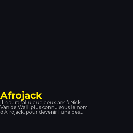
novembre 2015, Willy William sort «
Ego », qui se classe parmi les
meilleures ventes de singles en
France, en Belgique et en Italie. En
2017, Willy William forme un duo
avec le chanteur colombien J Balvin
et ils sortent « Mi Gente ». Le 29
septembre 2017, le remix de « Mi
Gente » en collaboration avec
Beyoncé sort.
Afrojack
Il n'aura fallu que deux ans à Nick
Van de Wall, plus connu sous le nom
d'Afrojack, pour devenir l'une des
figures les plus respectées de la
musique dance. Ce DJ s'est imposé
comme un producteur aux
multiples récompenses et a