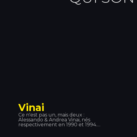
Vinai
Ce n'est pas un, mais deux :
Alessando & Andrea Vinai, nés
respectivement en 1990 et 1994.
Après avoir travaillé séparément, ils
ont décidé de s'associer en 2011 et