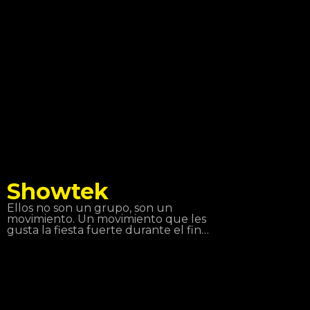
sencillo Alone. En 2017, se lanzó su
nuevo sencillo Tired, y cuenta con la
voz del cantante irlandés Gavin
James.
Showtek
Ellos no son un grupo, son un
movimiento. Un movimiento que les
gusta la fiesta fuerte durante el fin
de semana para volver a trabajar el
lunes por la mañana y sentirse
realizado. Showteck: una tribu
formada por dos productos y sus fans
que les une el amor por la música, la
emoción, la libertad artística y la
aventura. Showteck te ayuda a