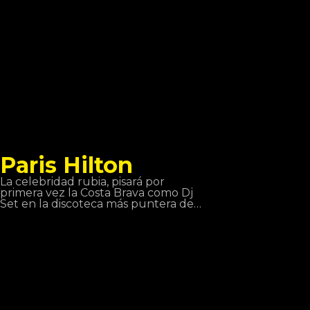
Paris Hilton
La celebridad rubia, pisará por
primera vez la Costa Brava como Dj
Set en la discoteca más puntera de
Girona, Disco TROPICS. Creando
expectación y atrayendo todas las
miradas como solo ella sabe ofrecerá
a todos los asistentes una noche
única, con una sesión al más puro
estilo Hilton que teñirá la sala de
color rosa.