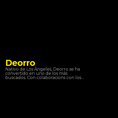
Tropics!
Deorro
Nativo de Los Ángeles, Deorro se ha
convertido en uno de los más
buscados. Con colaboracions con los
DJS más escuchados del momento,
está acumulando una discografía
excelente. Tiene tanta técnica con
los platos que han pedido su técnica
en los mejores eventos mundiales de
música. Es por esto que nos gustan
sus visitas aquí, en Tropics.