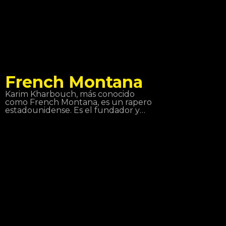
con la discográfica Tanta Roba y
realizó una gira con Fedez.
French Montana
Karim Kharbouch, más conocido
como French Montana, es un rapero
estadounidense. Es el fundador y
CEO de Cocaine City Records. En
2012, firmó un contrato de grabación
con Maybach Music Group y Bad Boy
Records. Montana es conocido por
sus frecuentes colaboraciones con
Max B, y más recientemente con Rick
Ross junto con su grupo de Coke
Boys. Además de colaboraciones con
artistas reconocidos como Drake,
will.i.am, Jeremih, Future, Lil Wayne,
Fat Joe, J Balvin…entre otros