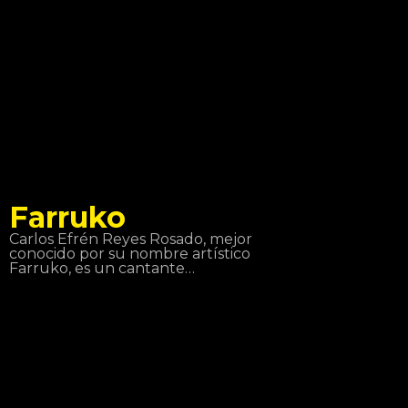
nutrirte y te ayuda a crecer.
Farruko
Carlos Efrén Reyes Rosado, mejor
conocido por su nombre artístico
Farruko, es un cantante
puertorriqueño de Reggeaton y
Trap Latino, aunque domina la
mayoría de los sub-géneros de la
música urbana (Rap, Hip-Hop, R&B…).
Sus grandes éxitos y colaboraciones
como “Besas Tan Bien”, “Feel the
Rhythm” o “Calma” lo han hecho
imprescindible en el mundo musical.