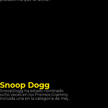
ReimligaBarrle Arena (RBA) y ganó
once de las catorce veces que
participó. Después de graduarse
decidió que su vida era el rap y
durante el 2013 recibió un premio de
Oro por su colaboración en el álbum
Jung, Brutal, Gutassenhend 2 con
Farid Band. En diciembre de 2014 con
ZuhältertapeVol 4. Se situó número 1
de las listas de ventas durante la
primera semana.
Snoop Dogg
SnoopDogg ha estado nominado
ocho veces en los Premios Grammy
incluida una en la categoría de mejor
canción de Rap con Jin and Juice el
1995. Es uno de los cantates de estilo