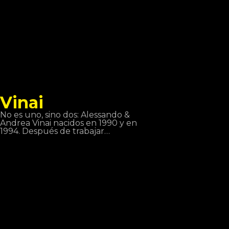
Vinai
No es uno, sino dos: Alessando &
Andrea Vinai nacidos en 1990 y en
1994. Después de trabajar
individualmente, decidieron unirse
en 2011 y crearon este dueto. Han
dado soporte artistas como Tiesto,
Quintino, Deorro, Showteck entre
otros… Después de distintos éxitos
Vinai juntamente con DVBBS han
lanzado la canción Raveology
mediante Billboard, la mejor
plataforma musical del mundo.