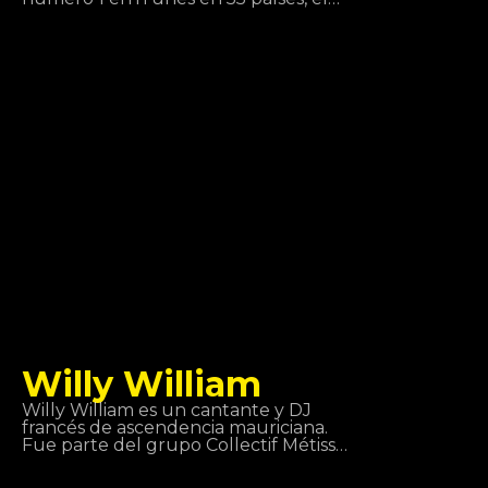
joven de 21 años de edad, DJ y
productor alemán ha logrado el
reconocimiento internacional por su
sonido comercialmente atractivo con
gran visión de futuro. Además, su
enorme éxito con su single ruptura
“Ain’t Nobody” con Jasmine
Thompson se ha convertido en uno
de los mayores éxitos en 2015.
Willy William
Willy William es un cantante y DJ
francés de ascendencia mauriciana.
Fue parte del grupo Collectif Métissé
y luego se inicia en una carrera de
solista que debuta en 2013 con la