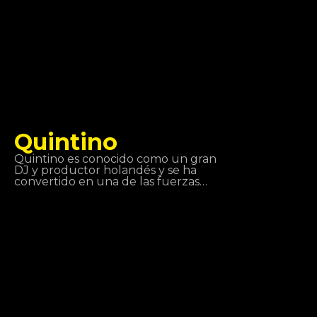
Quintino
Quintino es conocido como un gran
DJ y productor holandés y se ha
convertido en una de las fuerzas
principales en la música de hoy en
día. Trabajar con Tiesto y Afrojack le
ha ayudado a saltar a la fama
mundial. Quintino es excelente en su
trabajo y se ha convertido en uno de
los principales músicos. Es por eso
que su compañía siempre es
¡bienvenida!