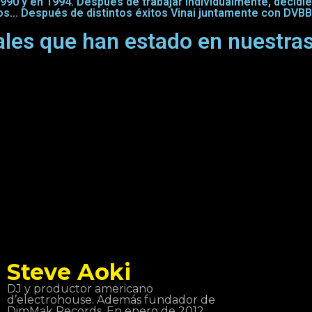
990 y en 1994. Después de trabajar individualmente, decidi
ros… Después de distintos éxitos Vinai juntamente con DVBB
ales que han estado en nuestras
Steve Aoki
DJ y productor americano
d’electrohouse. Además fundador de
DimMak Records. En enero de 2012