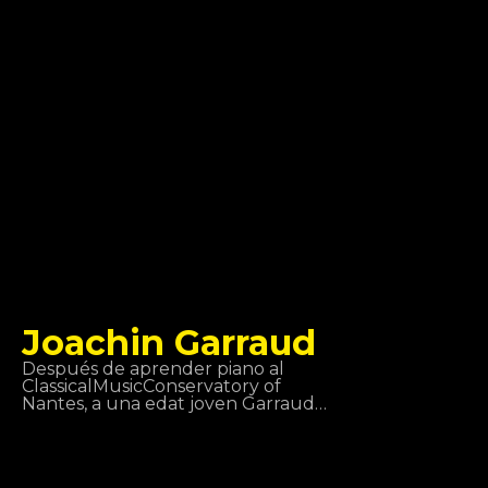
reanudación del éxito de Alain
Ramanisum “Li Tourner” por DJ
Assad. En noviembre de 2015, Willy
William saca Ego que se posiciona
entre las mayores ventas de singles
en Francia, Bélgica e Italia. En 2017,
Willy William forma un duo con el
cantante colombiano J Balvin y sacan
“Mi Gente”. El 29 de septiembre de
2017, sale el remix de “Mi Gente” en
colaboración con Beyoncé.
Joachin Garraud
Después de aprender piano al
ClassicalMusicConservatory of
Nantes, a una edat joven Garraud
encaró su carrera musical hacia la
música electrónica. Ha estado:
escritor, productor, co-productor…
con muchos legendarios artistas del