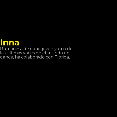
Inna
Rumanesa de edad joven y una de
las últimas voces en el mundo del
dance, ha colaborado con Florida,
Pitbull, DaddyYanke, Juan Magan y
ha hecho actuaciones alrededor del
mundo: Europa, Asia y Latino
America. Canciones como “Hot”,
“DéjàVu” o “Sun is up” son sus éxitos
que más han sonado en estos últimos
tiempos. A Tropocs tuvimos el honor
de poderla escuchar y ver en directo.