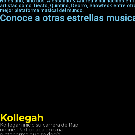
No es uno, sino dos: Alessando & Andrea Vinai nacidos en 1
artistas como Tiesto, Quintino, Deorro, Showteck entre ot
mejor plataforma musical del mundo.
Conoce a otras estrellas music
Kollegah
Kollegah inició su carrera de Rap
online. Participaba en una
plataborma que se decía