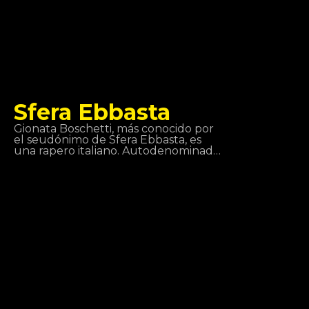
Sfera Ebbasta
Gionata Boschetti, más conocido por
el seudónimo de Sfera Ebbasta, es
una rapero italiano. Autodenominado
como “el rey de la trap”, Sfera
Ebbasta saltó a la fama después del
lanzamiento del álbum XDVR,
grabado con la colaboración del
productor discográfico Charlie
Charles, que alcanzó el éxito
comercial en Italia. Este éxito se
replicó con los lanzamientos de Sfera
Ebbasta (2016) y Rockstar (2018).