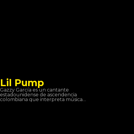
Ella creció en Estrasburgo y ahora
vive en París.
Lil Pump
Gazzy García es un cantante
estadounidense de ascendencia
colombiana que interpreta música
rap y trap. Garcia es conocido por la
canción Gucci Gang de la cual él es
el intérprete, la canción alcanzó la
posición número 3 en los US
Billboard Hot 100.