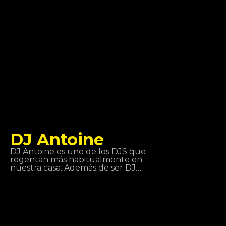
planeta: KylieMinogue, Beyoncé,
Deep Dish… y en particular sus
proyectos con David Guetta y Bob
Sinclair. Lo podemos encontrar en
Tomorrowland, Coachella,
LoveParade… y ¡Tropics!
DJ Antoine
DJ Antoine es uno de los DJS que
regentan más habitualmente en
nuestra casa. Además de ser DJ
también es productor, nacido en
Suiza. A lo largo de su vida ha pasado
por distintos estilos musicales: hip
hop, disco, garaje y después ha
descubierto la música house hasta
que se ha convertido en un
fenómeno mundial. ¡Te espera en