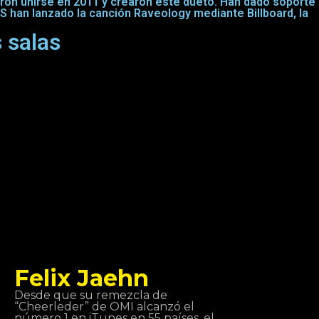
eron unirse en 2011 y crearon este dueto. Han dado soporte
S han lanzado la canción Raveology mediante Billboard, la
 salas
Felix Jaehn
Desde que su remezcla de
“Cheerleder” de OMI alcanzó el
número 1 en iTunes en 55 países, el