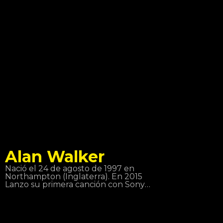
tuvieron mucho éxito. Gracias al
triunfo de sus producciones, en los
últimos años, ha hecho actuaciones
en Italia, Francia, España, Croacia,
Grecia, entre otros. Una de estas
paradas, ha sido aquí: Disco Tropics.
Alan Walker
Nació el 24 de agosto de 1997 en
Northampton (Inglaterra). En 2015
Lanzo su primera canción con Sony
Music Suecia fue: Faded, un
autentico bombazo! El 2 de junio de
2016 lanzó Sing Me to Sleep, El 1 de
diciembre de 2016 lanzó su nuevo