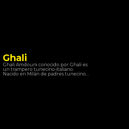
Ghali
Ghali Amdouni conocido por Ghali es
un trampero tunecino-italiano.
Nacido en Milán de padres tunecinos,
ha vivido en Baggio, un suburbio de
la ciudad. Comenzó a hablar con el
nombre de Fobia, y luego lo cambió a
Ghali Foh. En 2011, se convirtió en
parte de Troupe D’Elite, que
también incluía al rapero Er Nyah
(más tarde conocido como Ernia), la
cantante Maite y el productor Fonzie
(más tarde conocido como Fawzi). El
mismo año, recibió una invitación del
rapero Gué Pequeno, para firmar