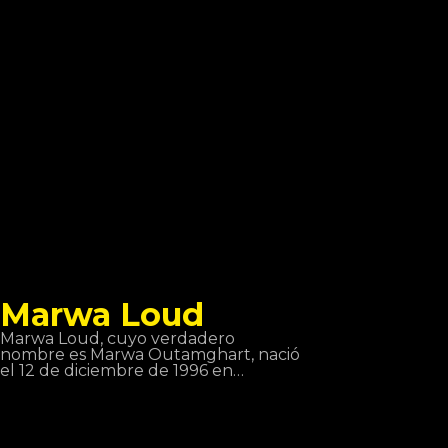
hip-hop más importantes del país.
Además de ser un exitoso rapero,
también es actor y productor en
estilos como g-funk, Reagge y West
Coast Rap.
Marwa Loud
Marwa Loud, cuyo verdadero
nombre es Marwa Outamghart, nació
el 12 de diciembre de 1996 en
Estrasburgo, es una cantante
francesa de pop urbano y RnB. Ella
es particularmente conocida por sus
títulos Mi Corazón, Billet y Fallait no.