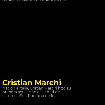
lanza su primer álbum debut que se
titula Wonderland, donde colabora
Will I AM, LMFAO y KidCudi entre
otros. A partir de aquí su salto a la
fama es tan grande que se convierte
en uno de los mejores DJ del mundo.
Aoki también tiene una línea de
audiófonos de música, una agencia
de contratación de artistas, una
revista… ¡Una máquina!
Cristian Marchi
Nacido a Italia, Cristian Marchi hizo su
primera actuación a la edad de
catorce años. Fue uno de los
pioneros en utilizar las redes sociales
y por eso sus visitas en Youtube