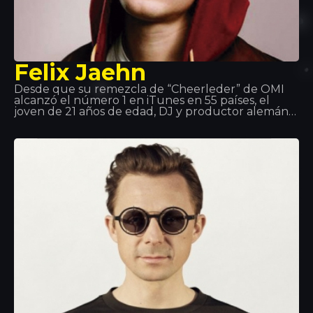
Felix Jaehn
Desde que su remezcla de “Cheerleder” de OMI
alcanzó el número 1 en iTunes en 55 países, el
joven de 21 años de edad, DJ y productor alemán
ha logrado el reconocimiento internacional por su
sonido comercialmente atractivo con gran visión de
futuro. Además, su enorme éxito con su single
ruptura “Ain’t Nobody” con Jasmine Thompson se
ha convertido en uno de los mayores éxitos en
2015.