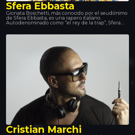
Sfera Ebbasta
Gionata Boschetti, más conocido por el seudónimo
de Sfera Ebbasta, es una rapero italiano.
Autodenominado como “el rey de la trap”, Sfera
Ebbasta saltó a la fama después del lanzamiento
del álbum XDVR, grabado con la colaboración del
productor discográfico Charlie Charles, que
alcanzó el éxito comercial en Italia. Este éxito se
replicó con los lanzamientos de Sfera Ebbasta
(2016) y Rockstar (2018).
Cristian Marchi