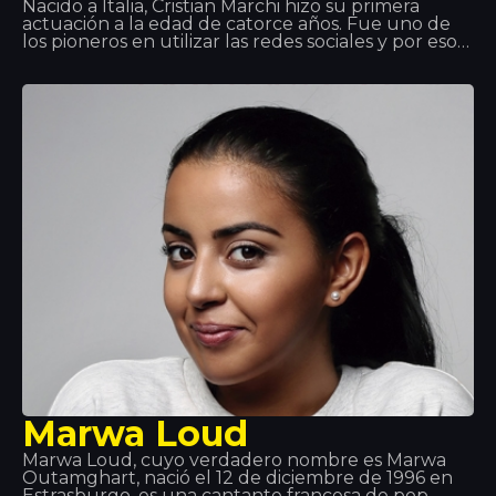
Nacido a Italia, Cristian Marchi hizo su primera
actuación a la edad de catorce años. Fue uno de
los pioneros en utilizar las redes sociales y por eso
sus visitas en Youtube tuvieron mucho éxito.
Gracias al triunfo de sus producciones, en los
últimos años, ha hecho actuaciones en Italia,
Francia, España, Croacia, Grecia, entre otros. Una de
estas paradas, ha sido aquí: Disco Tropics.
Marwa Loud
Marwa Loud, cuyo verdadero nombre es Marwa
Outamghart, nació el 12 de diciembre de 1996 en
Estrasburgo, es una cantante francesa de pop