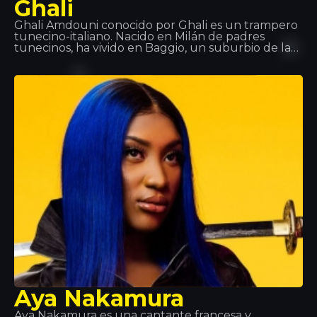
Ghali
Ghali Amdouni conocido por Ghali es un trampero
tunecino-italiano. Nacido en Milán de padres
tunecinos, ha vivido en Baggio, un suburbio de la
ciudad. Comenzó a hablar con el nombre de Fobia,
y luego lo cambió a Ghali Foh. En 2011, se convirtió
en parte de Troupe D’Elite, que también incluía al
rapero Er Nyah (más tarde conocido como Ernia), la
cantante Maite y el productor Fonzie (más tarde
conocido como Fawzi). El mismo año, recibió una
invitación del rapero Gué Pequeno, para firmar
con la discográfica Tanta Roba y realizó una gira
con Fedez.
Aya Nakamura
Aya Nakamura es una cantante francesa y