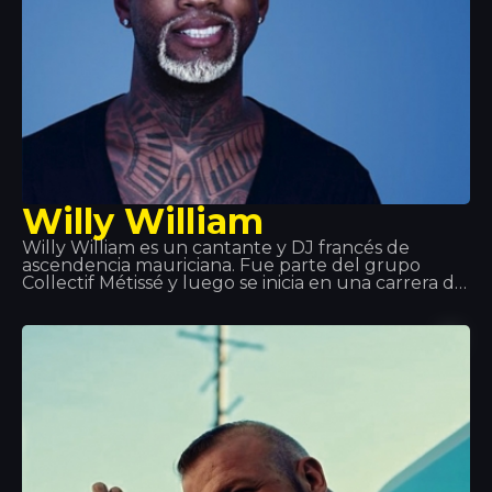
Willy William
Willy William es un cantante y DJ francés de
ascendencia mauriciana. Fue parte del grupo
Collectif Métissé y luego se inicia en una carrera de
solista que debuta en 2013 con la reanudación del
éxito de Alain Ramanisum “Li Tourner” por DJ
Assad. En noviembre de 2015, Willy William saca
Ego que se posiciona entre las mayores ventas de
singles en Francia, Bélgica e Italia. En 2017, Willy
William forma un duo con el cantante colombiano
J Balvin y sacan “Mi Gente”. El 29 de septiembre de
2017, sale el remix de “Mi Gente” en colaboración
con Beyoncé.