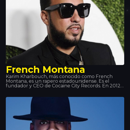
French Montana
Karim Kharbouch, más conocido como French
Montana, es un rapero estadounidense. Es el
fundador y CEO de Cocaine City Records. En 2012,
firmó un contrato de grabación con Maybach
Music Group y Bad Boy Records. Montana es
conocido por sus frecuentes colaboraciones con
Max B, y más recientemente con Rick Ross junto
con su grupo de Coke Boys. Además de
colaboraciones con artistas reconocidos como
Drake, will.i.am, Jeremih, Future, Lil Wayne, Fat Joe,
J Balvin…entre otros