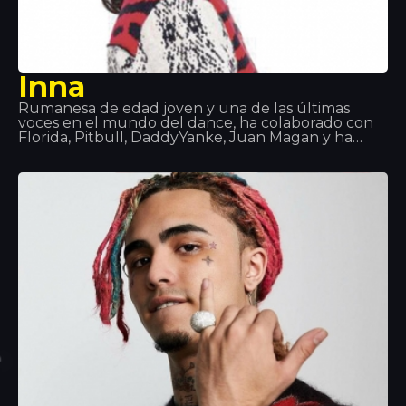
Inna
Rumanesa de edad joven y una de las últimas
voces en el mundo del dance, ha colaborado con
Florida, Pitbull, DaddyYanke, Juan Magan y ha
hecho actuaciones alrededor del mundo: Europa,
Asia y Latino America. Canciones como “Hot”,
“DéjàVu” o “Sun is up” son sus éxitos que más han
sonado en estos últimos tiempos. A Tropocs
tuvimos el honor de poderla escuchar y ver en
directo.