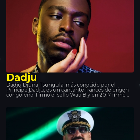
Dadju
Dadju Djuna Tsungula, más conocido por el
Príncipe Dadju, es un cantante francés de origen
congoleño. Firmó el sello Wati B y en 2017 firmó
con Polydor Records de Universal Music Group.
Fue miembro de la formación musical Shin Sekaï
junto con el rapero Abou Tall de 2012 a 2016. El
dúo formó parte del sello Wati B y lanzó el álbum
Indéfini. El dúo anunció que se estaban separando
para que cada uno siguiera una carrera en solitario.
Dadju lanzó su álbum en solitario Gentleman 2.0
en 2017.