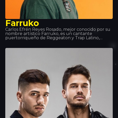
Farruko
Carlos Efrén Reyes Rosado, mejor conocido por su
nombre artístico Farruko, es un cantante
puertorriqueño de Reggeaton y Trap Latino,
aunque domina la mayoría de los sub-géneros de
la música urbana (Rap, Hip-Hop, R&B…). Sus
grandes éxitos y colaboraciones como “Besas Tan
Bien”, “Feel the Rhythm” o “Calma” lo han hecho
imprescindible en el mundo musical.