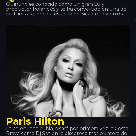
Quintino es conocido como un gran DJ y
productor holandés y se ha convertido en una de
las fuerzas principales en la música de hoy en día.
Trabajar con Tiesto y Afrojack le ha ayudado a
saltar a la fama mundial. Quintino es excelente en
su trabajo y se ha convertido en uno de los
principales músicos. Es por eso que su compañía
siempre es ¡bienvenida!
Paris Hilton
La celebridad rubia, pisará por primera vez la Costa
Brava como Dj Set en la discoteca más puntera de