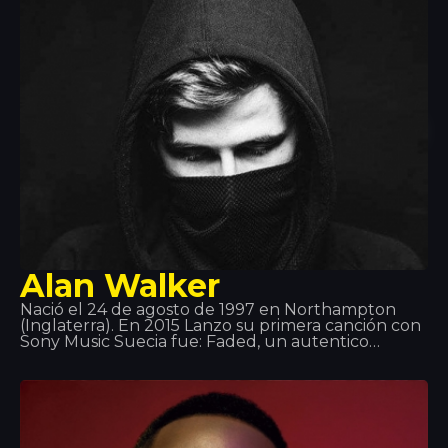
interesó enseguida por la tecnología y la
computación. Así que la meza fue ¡perfecta!
Alan Walker
Nació el 24 de agosto de 1997 en Northampton
(Inglaterra). En 2015 Lanzo su primera canción con
Sony Music Suecia fue: Faded, un autentico
bombazo! El 2 de junio de 2016 lanzó Sing Me to
Sleep, El 1 de diciembre de 2016 lanzó su nuevo
sencillo Alone. En 2017, se lanzó su nuevo sencillo
Tired, y cuenta con la voz del cantante irlandés
Gavin James.