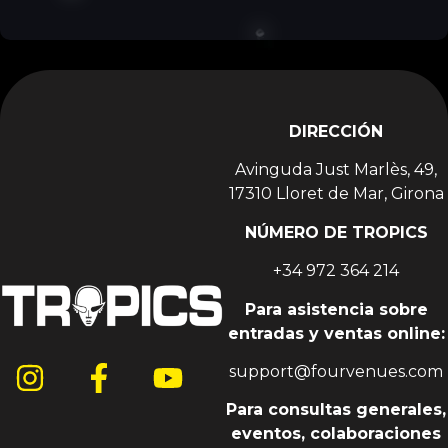
acumulando una discografía excelente. Tiene
tanta técnica con los platos que han pedido su
técnica en los mejores eventos mundiales de
música. Es por esto que nos gustan sus visitas aquí,
en Tropics.
DIRECCIÓN
Avinguda Just Marlès, 49,
17310 Lloret de Mar, Girona
NÚMERO DE TROPICS
+34 972 364 214
Para asistencia sobre
entradas y ventas online:
support@fourvenues.com
Para consultas generales,
eventos, colaboraciones