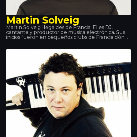
Martin Solveig
Martin Solveig llega des de Francia. Él es DJ,
cantante y productor de música electrónica. Sus
inicios fueron en pequeños clubs de Francia dónde
él presentaba sus creaciones. Pero llegó a ser
conocido gracia a Queen Club tanto por su papel
de DJ, como de director artístico. Temas como
“Edony” o “Heart of Africa” dieron el salto a la fama,
más adelante sacó su álbum. Hemos tenido el
placer de verlo en directo en Tropics y sólo
podemos decir una palaba: ¡Espectacular!