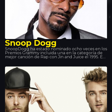
Snoop Dogg
SnoopDogg ha estado nominado ocho veces en los
Premios Grammy incluida una en la categoría de
mejor canción de Rap con Jin and Juice el 1995. Es
uno de los cantates de estilo hip-hop más
importantes del país. Además de ser un exitoso
rapero, también es actor y productor en estilos
como g-funk, Reagge y West Coast Rap.