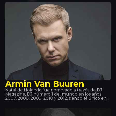
hip hop, disco, garaje y después ha descubierto la
música house hasta que se ha convertido en un
fenómeno mundial. ¡Te espera en Tropics!
Armin Van Buuren
Natal de Holanda fue nombrado a través de DJ
Magazine, DJ número 1 del mundo en los años
2007, 2008, 2009, 2010 y 2012, siendo el único en
conseguir este galardón cinco veces y estar en el
top 3 durante 11 años consecutivos. Van Buren ya
llevaba la música en la sangre, ya que su padre
escuchaba todo tipo de registros, además, él se