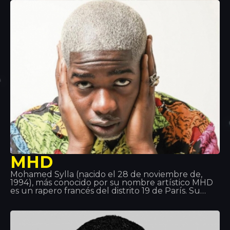
Tropics. Se dice que cuando no está en el
escenario o en el estudio, Sean Paul se pone al dia
con su viejo equipo de Waterpolo o se pone de
jefe de cocina, ya que ser chef es una de sus
grandes pasiones.
MHD
Mohamed Sylla (nacido el 28 de noviembre de,
1994), más conocido por su nombre artístico MHD
es un rapero francés del distrito 19 de París. Su
música es el precursor del estilo “Afro trap”, una
mezcla de música africana y de música Trap.
También es parte del colectivo 19 Réseaux con
otros