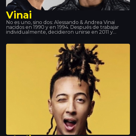
Vinai
No es uno, sino dos: Alessando & Andrea Vinai
nacidos en 1990 y en 1994. Después de trabajar
individualmente, decidieron unirse en 2011 y
crearon este dueto. Han dado soporte artistas
como Tiesto, Quintino, Deorro, Showteck entre
otros… Después de distintos éxitos Vinai
juntamente con DVBBS han lanzado la canción
Raveology mediante Billboard, la mejor plataforma
musical del mundo.