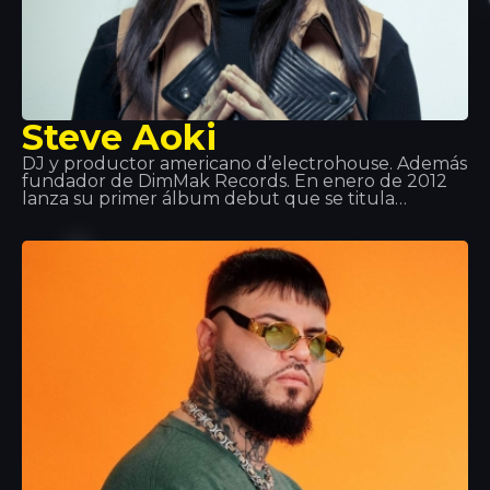
Steve Aoki
DJ y productor americano d’electrohouse. Además
fundador de DimMak Records. En enero de 2012
lanza su primer álbum debut que se titula
Wonderland, donde colabora Will I AM, LMFAO y
KidCudi entre otros. A partir de aquí su salto a la
fama es tan grande que se convierte en uno de los
mejores DJ del mundo. Aoki también tiene una
línea de audiófonos de música, una agencia de
contratación de artistas, una revista… ¡Una
máquina!