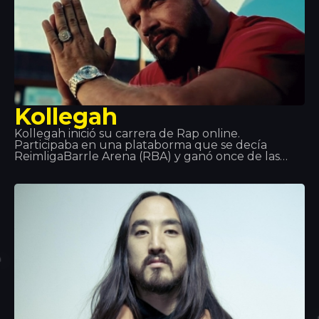
Kollegah
Kollegah inició su carrera de Rap online.
Participaba en una plataborma que se decía
ReimligaBarrle Arena (RBA) y ganó once de las
catorce veces que participó. Después de
graduarse decidió que su vida era el rap y durante
el 2013 recibió un premio de Oro por su
colaboración en el álbum Jung, Brutal,
Gutassenhend 2 con Farid Band. En diciembre de
2014 con ZuhältertapeVol 4. Se situó número 1 de
las listas de ventas durante la primera semana.