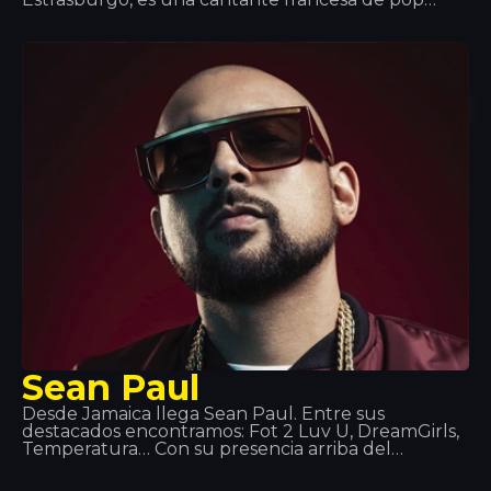
urbano y RnB. Ella es particularmente conocida
por sus títulos Mi Corazón, Billet y Fallait no. Ella
creció en Estrasburgo y ahora vive en París.
Sean Paul
Desde Jamaica llega Sean Paul. Entre sus
destacados encontramos: Fot 2 Luv U, DreamGirls,
Temperatura… Con su presencia arriba del
escenario ha ido creando marca. El verano de 2014
tuvimos el honor de recibir su actuación en