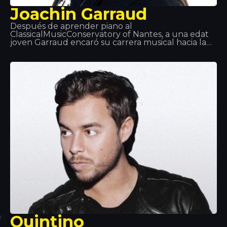
Joachin Garraud
Después de aprender piano al
ClassicalMusicConservatory of Nantes, a una edat
joven Garraud encaró su carrera musical hacia la
música electrónica. Ha estado: escritor, productor,
co-productor… con muchos legendarios artistas
del planeta: KylieMinogue, Beyoncé, Deep Dish… y
en particular sus proyectos con David Guetta y
Bob Sinclair. Lo podemos encontrar en
Tomorrowland, Coachella, LoveParade… y ¡Tropics!
Quintino