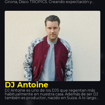
Girona, Disco TROPICS. Creando expectación y
atrayendo todas las miradas como solo ella sabe
ofrecerá a todos los asistentes una noche única,
con una sesión al más puro estilo Hilton que teñirá
la sala de color rosa.
DJ Antoine
DJ Antoine es uno de los DJS que regentan más
habitualmente en nuestra casa. Además de ser DJ
también es productor, nacido en Suiza. A lo largo
de su vida ha pasado por distintos estilos musicales: