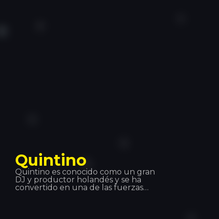
musical Shin Sekaï junto con el
rapero Abou Tall de 2012 a 2016. El
dúo formó parte del sello Wati B y
lanzó el álbum Indéfini. El dúo
anunció que se estaban separando
para que cada uno siguiera una
carrera en solitario. Dadju lanzó su
álbum en solitario Gentleman 2.0 en
2017.
Quintino
Quintino es conocido como un gran
DJ y productor holandés y se ha
convertido en una de las fuerzas
principales en la música de hoy en
día. Trabajar con Tiesto y Afrojack le
ha ayudado a saltar a la fama
mundial. Quintino es excelente en su