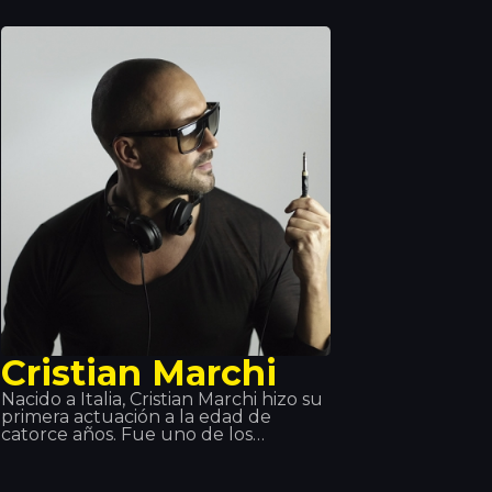
participó. Después de graduarse
decidió que su vida era el rap y
durante el 2013 recibió un premio de
Oro por su colaboración en el álbum
Jung, Brutal, Gutassenhend 2 con
Farid Band. En diciembre de 2014 con
ZuhältertapeVol 4. Se situó número 1
de las listas de ventas durante la
primera semana.
Cristian Marchi
Nacido a Italia, Cristian Marchi hizo su
primera actuación a la edad de
catorce años. Fue uno de los
pioneros en utilizar las redes sociales
y por eso sus visitas en Youtube
tuvieron mucho éxito. Gracias al