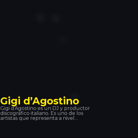
conseguir este galardón cinco veces
y estar en el top 3 durante 11 años
consecutivos. Van Buren ya llevaba la
música en la sangre, ya que su padre
escuchaba todo tipo de registros,
además, él se interesó enseguida por
la tecnología y la computación. Así
que la meza fue ¡perfecta!
Gigi d’Agostino
Gigi d’Agostino es un DJ y productor
discográfico italiano. Es uno de los
artistas que representa a nivel
mundial el progreso del Italo Dance.
Su espíritu, su ritmo lento violento
que plasma en las canciones y uno
de sus más potentes hits ‘L’amour