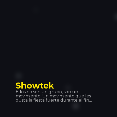
Club tanto por su papel de DJ, como
de director artístico. Temas como
“Edony” o “Heart of Africa” dieron el
salto a la fama, más adelante sacó su
álbum. Hemos tenido el placer de
verlo en directo en Tropics y sólo
podemos decir una palaba:
¡Espectacular!
Showtek
Ellos no son un grupo, son un
movimiento. Un movimiento que les
gusta la fiesta fuerte durante el fin
de semana para volver a trabajar el
lunes por la mañana y sentirse
realizado. Showteck: una tribu
formada por dos productos y sus fans