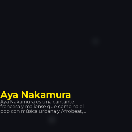
Toujours’ ha marcado un antes y un
después en este estilo musical.
Aya Nakamura
Aya Nakamura es una cantante
francesa y maliense que combina el
pop con música urbana y Afrobeat,
es principalmente conocida por el
éxito global y número 1 en la
actualidad de muchas listas de
reproducción, el single ‘Djadja’ que