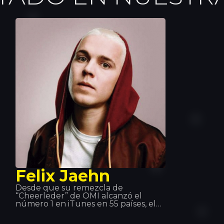
Felix Jaehn
Desde que su remezcla de
“Cheerleder” de OMI alcanzó el
número 1 en iTunes en 55 países, el
joven de 21 años de edad, DJ y
productor alemán ha logrado el