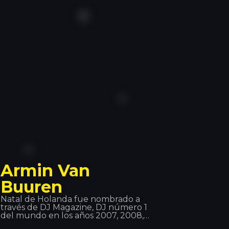
triunfo de sus producciones, en los
últimos años, ha hecho actuaciones
en Italia, Francia, España, Croacia,
Grecia, entre otros. Una de estas
paradas, ha sido aquí: Disco Tropics.
Armin Van
Buuren
Natal de Holanda fue nombrado a
través de DJ Magazine, DJ número 1
del mundo en los años 2007, 2008,
2009, 2010 y 2012, siendo el único en