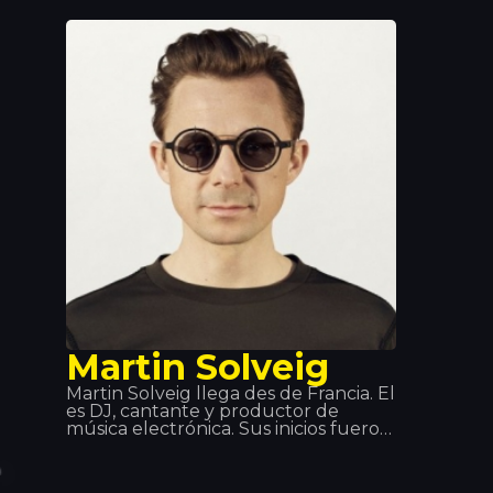
Quintino, Deorro, Showteck entre
otros… Después de distintos éxitos
Vinai juntamente con DVBBS han
lanzado la canción Raveology
mediante Billboard, la mejor
plataforma musical del mundo.
Martin Solveig
Martin Solveig llega des de Francia. Él
es DJ, cantante y productor de
música electrónica. Sus inicios fueron
en pequeños clubs de Francia dónde
él presentaba sus creaciones. Pero
llegó a ser conocido gracia a Queen