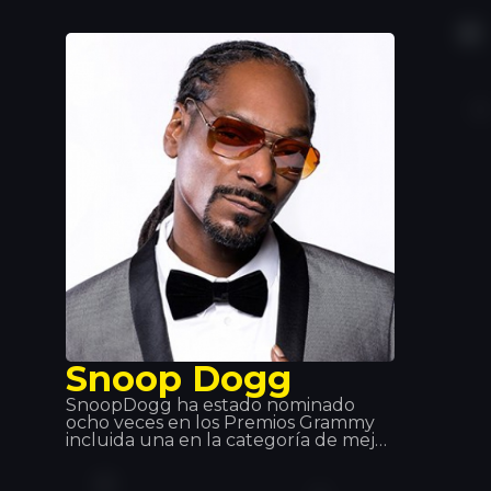
reanudación del éxito de Alain
Ramanisum “Li Tourner” por DJ
Assad. En noviembre de 2015, Willy
William saca Ego que se posiciona
entre las mayores ventas de singles
en Francia, Bélgica e Italia. En 2017,
Willy William forma un duo con el
cantante colombiano J Balvin y sacan
“Mi Gente”. El 29 de septiembre de
2017, sale el remix de “Mi Gente” en
colaboración con Beyoncé.
Snoop Dogg
SnoopDogg ha estado nominado
ocho veces en los Premios Grammy
incluida una en la categoría de mejor
canción de Rap con Jin and Juice el
1995. Es uno de los cantates de estilo