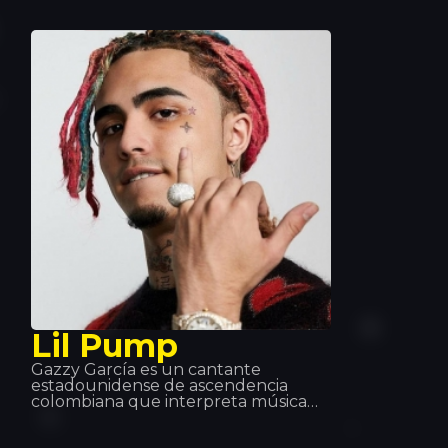
reconocimiento internacional por su
sonido comercialmente atractivo con
gran visión de futuro. Además, su
enorme éxito con su single ruptura
“Ain’t Nobody” con Jasmine
Thompson se ha convertido en uno
de los mayores éxitos en 2015.
Lil Pump
Gazzy García es un cantante
estadounidense de ascendencia
colombiana que interpreta música
rap y trap. Garcia es conocido por la
canción Gucci Gang de la cual él es