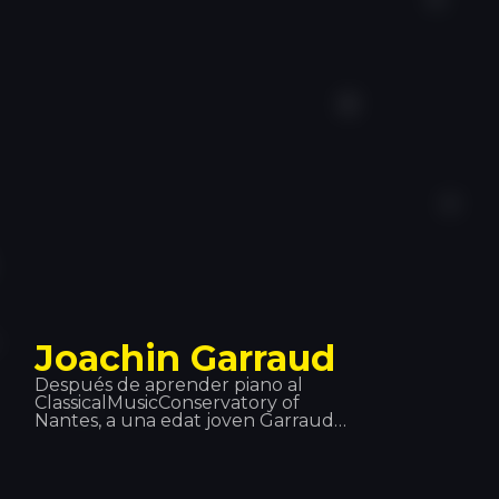
trabajo y se ha convertido en uno de
los principales músicos. Es por eso
que su compañía siempre es
¡bienvenida!
Joachin Garraud
Después de aprender piano al
ClassicalMusicConservatory of
Nantes, a una edat joven Garraud
encaró su carrera musical hacia la
música electrónica. Ha estado:
escritor, productor, co-productor…
con muchos legendarios artistas del