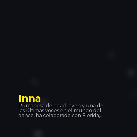
que les une el amor por la música, la
emoción, la libertad artística y la
aventura. Showteck te ayuda a
nutrirte y te ayuda a crecer.
Inna
Rumanesa de edad joven y una de
las últimas voces en el mundo del
dance, ha colaborado con Florida,
Pitbull, DaddyYanke, Juan Magan y
ha hecho actuaciones alrededor del
mundo: Europa, Asia y Latino
America. Canciones como “Hot”,