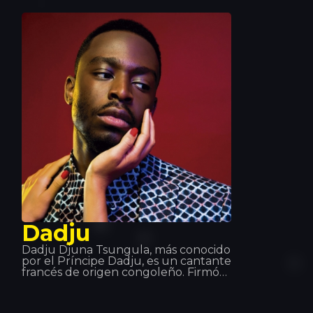
los platos que han pedido su técnica
en los mejores eventos mundiales de
música. Es por esto que nos gustan
sus visitas aquí, en Tropics.
Dadju
Dadju Djuna Tsungula, más conocido
por el Príncipe Dadju, es un cantante
francés de origen congoleño. Firmó
el sello Wati B y en 2017 firmó con
Polydor Records de Universal Music
Group. Fue miembro de la formación