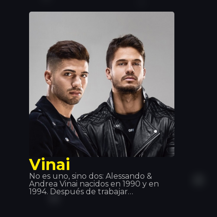
hip-hop más importantes del país.
Además de ser un exitoso rapero,
también es actor y productor en
estilos como g-funk, Reagge y West
Coast Rap.
Vinai
No es uno, sino dos: Alessando &
Andrea Vinai nacidos en 1990 y en
1994. Después de trabajar
individualmente, decidieron unirse
en 2011 y crearon este dueto. Han
dado soporte artistas como Tiesto,