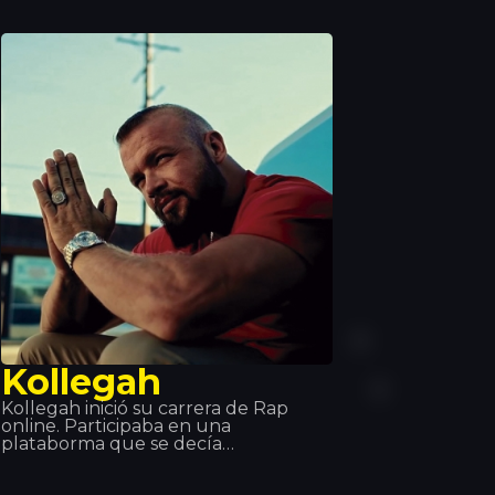
miradas como solo ella sabe ofrecerá
a todos los asistentes una noche
única, con una sesión al más puro
estilo Hilton que teñirá la sala de
color rosa.
Kollegah
Kollegah inició su carrera de Rap
online. Participaba en una
plataborma que se decía
ReimligaBarrle Arena (RBA) y ganó
once de las catorce veces que