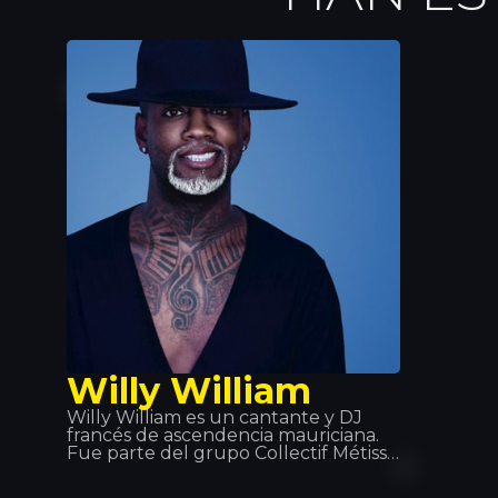
Willy William
Willy William es un cantante y DJ
francés de ascendencia mauriciana.
Fue parte del grupo Collectif Métissé
y luego se inicia en una carrera de
solista que debuta en 2013 con la