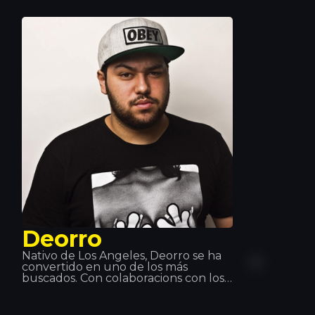
el intérprete, la canción alcanzó la
posición número 3 en los US
Billboard Hot 100.
Deorro
Nativo de Los Ángeles, Deorro se ha
convertido en uno de los más
buscados. Con colaboracions con los
DJS más escuchados del momento,
está acumulando una discografía
excelente. Tiene tanta técnica con