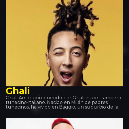
“DéjàVu” o “Sun is up” son sus éxitos que más han
sonado en estos últimos tiempos. A Tropocs
tuvimos el honor de poderla escuchar y ver en
directo.
Ghali
Ghali Amdouni conocido por Ghali es un trampero
tunecino-italiano. Nacido en Milán de padres
tunecinos, ha vivido en Baggio, un suburbio de la
ciudad. Comenzó a hablar con el nombre de Fobia,
y luego lo cambió a Ghali Foh. En 2011, se convirtió
en parte de Troupe D’Elite, que también incluía al
rapero Er Nyah (más tarde conocido como Ernia), la