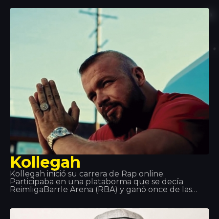
y ganar dos discos de platino. Con unas habilidades
admirables y un estilo explosivo de música dance,
sus dos premios Grammy hablan por ellos mismos.
Kollegah
Kollegah inició su carrera de Rap online.
Participaba en una plataborma que se decía
ReimligaBarrle Arena (RBA) y ganó once de las
catorce veces que participó. Después de
graduarse decidió que su vida era el rap y durante
el 2013 recibió un premio de Oro por su