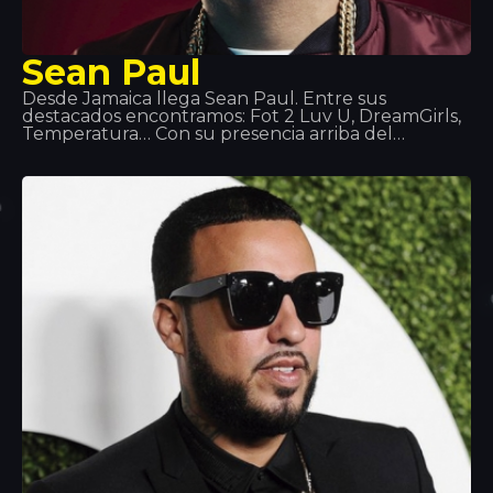
Sean Paul
Desde Jamaica llega Sean Paul. Entre sus
destacados encontramos: Fot 2 Luv U, DreamGirls,
Temperatura… Con su presencia arriba del
escenario ha ido creando marca. El verano de 2014
tuvimos el honor de recibir su actuación en
Tropics. Se dice que cuando no está en el
escenario o en el estudio, Sean Paul se pone al dia
con su viejo equipo de Waterpolo o se pone de
jefe de cocina, ya que ser chef es una de sus
grandes pasiones.