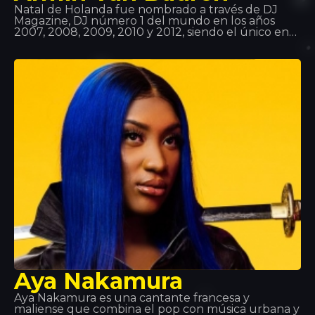
Natal de Holanda fue nombrado a través de DJ
Magazine, DJ número 1 del mundo en los años
2007, 2008, 2009, 2010 y 2012, siendo el único en
conseguir este galardón cinco veces y estar en el
top 3 durante 11 años consecutivos. Van Buren ya
llevaba la música en la sangre, ya que su padre
escuchaba todo tipo de registros, además, él se
interesó enseguida por la tecnología y la
computación. Así que la meza fue ¡perfecta!
Aya Nakamura
Aya Nakamura es una cantante francesa y
maliense que combina el pop con música urbana y