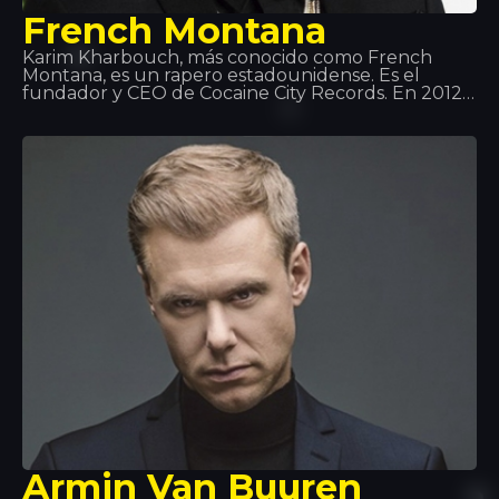
French Montana
Karim Kharbouch, más conocido como French
Montana, es un rapero estadounidense. Es el
fundador y CEO de Cocaine City Records. En 2012,
firmó un contrato de grabación con Maybach
Music Group y Bad Boy Records. Montana es
conocido por sus frecuentes colaboraciones con
Max B, y más recientemente con Rick Ross junto
con su grupo de Coke Boys. Además de
colaboraciones con artistas reconocidos como
Drake, will.i.am, Jeremih, Future, Lil Wayne, Fat Joe,
J Balvin…entre otros
Armin Van Buuren