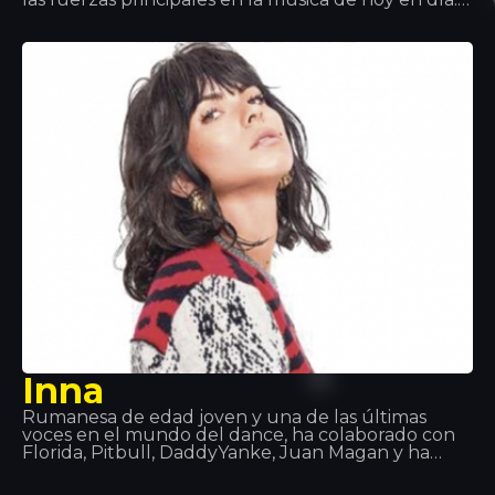
Trabajar con Tiesto y Afrojack le ha ayudado a
saltar a la fama mundial. Quintino es excelente en
su trabajo y se ha convertido en uno de los
principales músicos. Es por eso que su compañía
siempre es ¡bienvenida!
Inna
Rumanesa de edad joven y una de las últimas
voces en el mundo del dance, ha colaborado con
Florida, Pitbull, DaddyYanke, Juan Magan y ha
hecho actuaciones alrededor del mundo: Europa,
Asia y Latino America. Canciones como “Hot”,