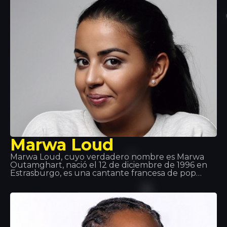
Indéfini. El dúo anunció que se estaban separando
para que cada uno siguiera una carrera en solitario.
Dadju lanzó su álbum en solitario Gentleman 2.0
en 2017.
Marwa Loud
Marwa Loud, cuyo verdadero nombre es Marwa
Outamghart, nació el 12 de diciembre de 1996 en
Estrasburgo, es una cantante francesa de pop
urbano y RnB. Ella es particularmente conocida
por sus títulos Mi Corazón, Billet y Fallait no. Ella
creció en Estrasburgo y ahora vive en París.