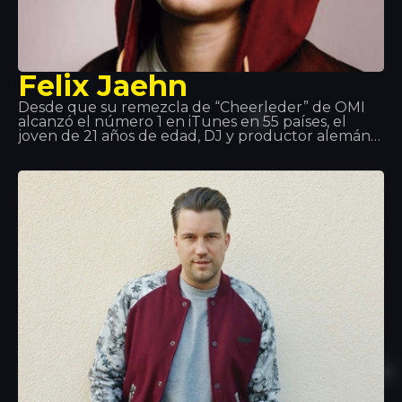
Felix Jaehn
Desde que su remezcla de “Cheerleder” de OMI
alcanzó el número 1 en iTunes en 55 países, el
joven de 21 años de edad, DJ y productor alemán
ha logrado el reconocimiento internacional por su
sonido comercialmente atractivo con gran visión de
futuro. Además, su enorme éxito con su single
ruptura “Ain’t Nobody” con Jasmine Thompson se
ha convertido en uno de los mayores éxitos en
2015.