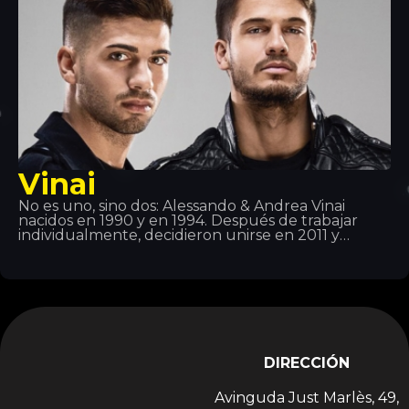
Vinai
No es uno, sino dos: Alessando & Andrea Vinai
nacidos en 1990 y en 1994. Después de trabajar
individualmente, decidieron unirse en 2011 y
crearon este dueto. Han dado soporte artistas
como Tiesto, Quintino, Deorro, Showteck entre
otros… Después de distintos éxitos Vinai
juntamente con DVBBS han lanzado la canción
Raveology mediante Billboard, la mejor plataforma
musical del mundo.
DIRECCIÓN
Avinguda Just Marlès, 49,