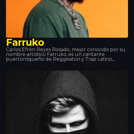
Farruko
Carlos Efrén Reyes Rosado, mejor conocido por su
nombre artístico Farruko, es un cantante
puertorriqueño de Reggeaton y Trap Latino,
aunque domina la mayoría de los sub-géneros de
la música urbana (Rap, Hip-Hop, R&B…). Sus
grandes éxitos y colaboraciones como “Besas Tan
Bien”, “Feel the Rhythm” o “Calma” lo han hecho
imprescindible en el mundo musical.