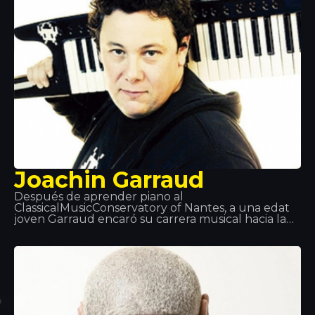
Joachin Garraud
Después de aprender piano al
ClassicalMusicConservatory of Nantes, a una edat
joven Garraud encaró su carrera musical hacia la
música electrónica. Ha estado: escritor, productor,
co-productor… con muchos legendarios artistas
del planeta: KylieMinogue, Beyoncé, Deep Dish… y
en particular sus proyectos con David Guetta y
Bob Sinclair. Lo podemos encontrar en
Tomorrowland, Coachella, LoveParade… y ¡Tropics!