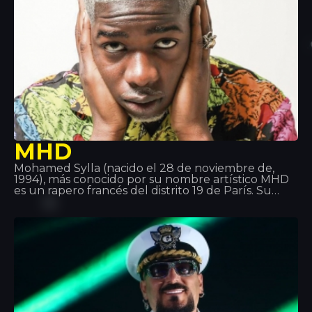
MHD
Mohamed Sylla (nacido el 28 de noviembre de,
1994), más conocido por su nombre artístico MHD
es un rapero francés del distrito 19 de París. Su
música es el precursor del estilo “Afro trap”, una
mezcla de música africana y de música Trap.
También es parte del colectivo 19 Réseaux con
otros