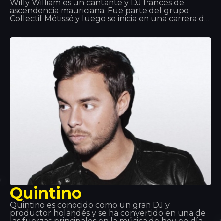
Willy William es un cantante y DJ francés de
ascendencia mauriciana. Fue parte del grupo
Collectif Métissé y luego se inicia en una carrera de
solista que debuta en 2013 con la reanudación del
éxito de Alain Ramanisum “Li Tourner” por DJ
Assad. En noviembre de 2015, Willy William saca
Ego que se posiciona entre las mayores ventas de
singles en Francia, Bélgica e Italia. En 2017, Willy
William forma un duo con el cantante colombiano
J Balvin y sacan “Mi Gente”. El 29 de septiembre de
2017, sale el remix de “Mi Gente” en colaboración
con Beyoncé.
Quintino
Quintino es conocido como un gran DJ y
productor holandés y se ha convertido en una de
las fuerzas principales en la música de hoy en día.