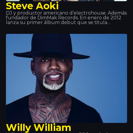
Steve Aoki
DJ y productor americano d’electrohouse. Además
fundador de DimMak Records. En enero de 2012
lanza su primer álbum debut que se titula
Wonderland, donde colabora Will I AM, LMFAO y
KidCudi entre otros. A partir de aquí su salto a la
fama es tan grande que se convierte en uno de los
mejores DJ del mundo. Aoki también tiene una
línea de audiófonos de música, una agencia de
contratación de artistas, una revista… ¡Una
máquina!
Willy William