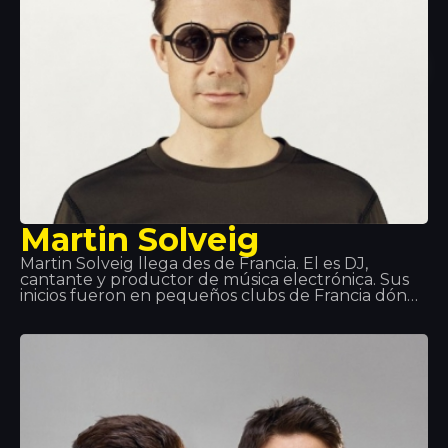
Martin Solveig
Martin Solveig llega des de Francia. Él es DJ,
cantante y productor de música electrónica. Sus
inicios fueron en pequeños clubs de Francia dónde
él presentaba sus creaciones. Pero llegó a ser
conocido gracia a Queen Club tanto por su papel
de DJ, como de director artístico. Temas como
“Edony” o “Heart of Africa” dieron el salto a la fama,
más adelante sacó su álbum. Hemos tenido el
placer de verlo en directo en Tropics y sólo
podemos decir una palaba: ¡Espectacular!