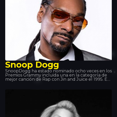
Snoop Dogg
SnoopDogg ha estado nominado ocho veces en los
Premios Grammy incluida una en la categoría de
mejor canción de Rap con Jin and Juice el 1995. Es
uno de los cantates de estilo hip-hop más
importantes del país. Además de ser un exitoso
rapero, también es actor y productor en estilos
como g-funk, Reagge y West Coast Rap.