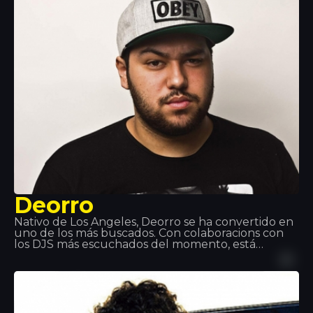
colaboración en el álbum Jung, Brutal,
Gutassenhend 2 con Farid Band. En diciembre de
2014 con ZuhältertapeVol 4. Se situó número 1 de
las listas de ventas durante la primera semana.
Deorro
Nativo de Los Ángeles, Deorro se ha convertido en
uno de los más buscados. Con colaboracions con
los DJS más escuchados del momento, está
acumulando una discografía excelente. Tiene
tanta técnica con los platos que han pedido su
técnica en los mejores eventos mundiales de
música. Es por esto que nos gustan sus visitas aquí,
en Tropics.