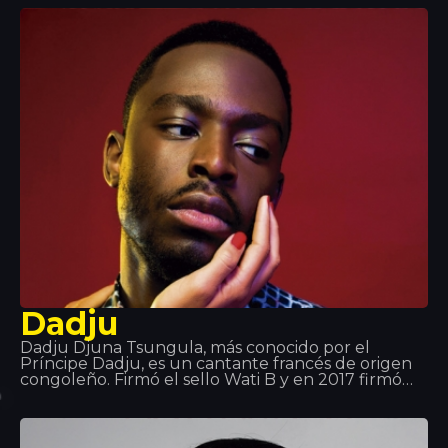
tribu formada por dos productos y sus fans que les
une el amor por la música, la emoción, la libertad
artística y la aventura. Showteck te ayuda a
nutrirte y te ayuda a crecer.
Dadju
Dadju Djuna Tsungula, más conocido por el
Príncipe Dadju, es un cantante francés de origen
congoleño. Firmó el sello Wati B y en 2017 firmó
con Polydor Records de Universal Music Group.
Fue miembro de la formación musical Shin Sekaï
junto con el rapero Abou Tall de 2012 a 2016. El
dúo formó parte del sello Wati B y lanzó el álbum