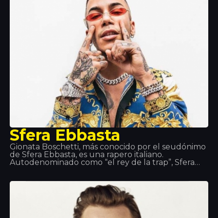
cantante Maite y el productor Fonzie (más tarde
conocido como Fawzi). El mismo año, recibió una
invitación del rapero Gué Pequeno, para firmar
con la discográfica Tanta Roba y realizó una gira
con Fedez.
Sfera Ebbasta
Gionata Boschetti, más conocido por el seudónimo
de Sfera Ebbasta, es una rapero italiano.
Autodenominado como “el rey de la trap”, Sfera
Ebbasta saltó a la fama después del lanzamiento
del álbum XDVR, grabado con la colaboración del
productor discográfico Charlie Charles, que
alcanzó el éxito comercial en Italia. Este éxito se
replicó con los lanzamientos de Sfera Ebbasta
(2016) y Rockstar (2018).