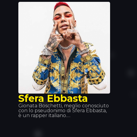
Sfera Ebbasta
Gionata Boschetti, meglio conosciuto
con lo pseudonimo di Sfera Ebbasta,
è un rapper italiano.
Autoproclamatosi «il re del trap»,
Sfera Ebbasta è salito alla ribalta
dopo l’uscita dell’album XDVR,
registrato in collaborazione con il