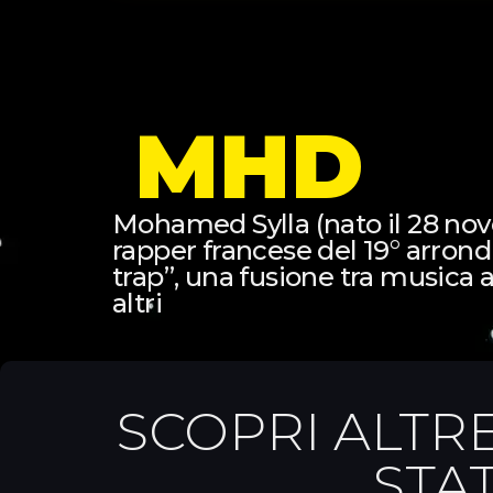
MHD
Mohamed Sylla (nato il 28 no
rapper francese del 19° arrond
trap”, una fusione tra musica 
altri
SCOPRI ALTR
STA