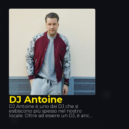
Nell'estate del 2014 abbiamo avuto
l'onore di ospitarlo al Tropics. Si dice
che quando non è sul palco o in
studio, Sean Paul si ritrovi con la sua
vecchia squadra di pallanuoto o si
cimenti come chef, dato che la
cucina è una delle sue grandi
passioni.
DJ Antoine
DJ Antoine è uno dei DJ che si
esibiscono più spesso nel nostro
locale. Oltre ad essere un DJ, è anche
un produttore, nato in Svizzera. Nel
corso della sua carriera ha esplorato