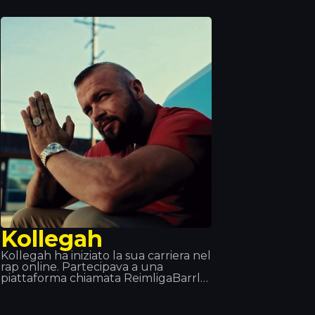
“Afro trap”, una fusione tra musica
africana e trap. Fa anche parte del
collettivo 19 Réseaux insieme ad altri
Kollegah
Kollegah ha iniziato la sua carriera nel
rap online. Partecipava a una
piattaforma chiamata ReimligaBarrle
Arena (RBA) e ha vinto undici volte
su quattordici. Dopo il diploma ha
deciso che il rap sarebbe stata la sua