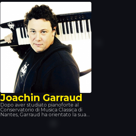
singolo Alone. Nel 2017 è uscito il suo
nuovo singolo Tired, con la
partecipazione del cantante
irlandese Gavin James.
Joachin Garraud
Dopo aver studiato pianoforte al
Conservatorio di Musica Classica di
Nantes, Garraud ha orientato la sua
carriera musicale verso la musica
elettronica sin da giovane. Ha
lavorato come autore, produttore e
coproduttore con molti artisti