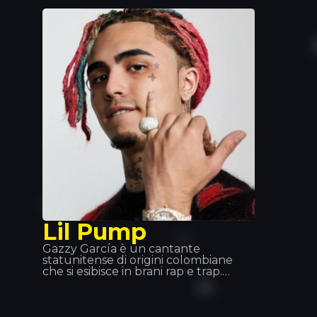
Club, sia per il suo ruolo di DJ che di
direttore artistico. Brani come
“Edony” o “Heart of Africa” lo hanno
portato alla ribalta; in seguito ha
pubblicato il suo album. Abbiamo
avuto il piacere di vederlo dal vivo al
Tropics e possiamo dire solo una cosa:
spettacolare!
Lil Pump
Gazzy García è un cantante
statunitense di origini colombiane
che si esibisce in brani rap e trap.
García è noto per la canzone «Gucci
Gang», di cui è l'interprete; il brano ha
raggiunto la terza posizione nella
classifica US Billboard Hot 100.