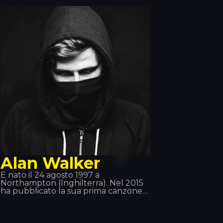
di Alain Ramanisum “Li Tourner” a
cura di DJ Assad. Nel novembre 2015,
Willy William pubblica “Ego”, che si
posiziona tra i singoli più venduti in
Francia, Belgio e Italia. Nel 2017, Willy
William forma un duo con il cantante
colombiano J Balvin e pubblicano “Mi
Gente”. Il 29 settembre 2017 esce il
remix di “Mi Gente” in collaborazione
con Beyoncé.
Alan Walker
È nato il 24 agosto 1997 a
Northampton (Inghilterra). Nel 2015
ha pubblicato la sua prima canzone
con Sony Music Svezia: Faded, un
vero e proprio successo! Il 2 giugno
2016 ha pubblicato Sing Me to Sleep,
poi il 1° dicembre 2016 il suo nuovo