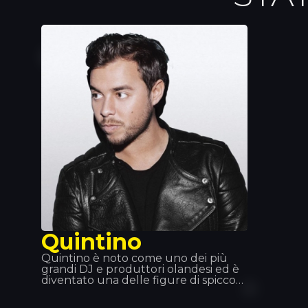
Quintino
Quintino è noto come uno dei più
grandi DJ e produttori olandesi ed è
diventato una delle figure di spicco
della scena musicale odierna. La
collaborazione con Tiesto e Afrojack