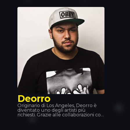
2018, che attualmente occupa il
primo posto in molte classifiche.
Deorro
Originario di Los Angeles, Deorro è
diventato uno degli artisti più
richiesti. Grazie alle collaborazioni con
i DJ più in voga del momento, sta
mettendo insieme una discografia
eccellente. La sua maestria ai