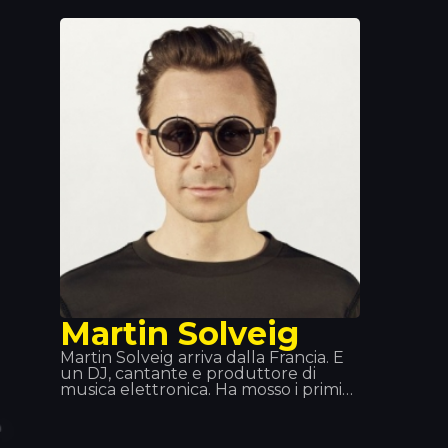
giradischi è tale che è stato invitato a
esibirsi nei migliori eventi musicali
mondiali. È per questo che ci piace
averlo qui da noi, al Tropics.
Martin Solveig
Martin Solveig arriva dalla Francia. È
un DJ, cantante e produttore di
musica elettronica. Ha mosso i primi
passi nei piccoli club francesi, dove
presentava le sue creazioni. Ma è
diventato famoso grazie al Queen