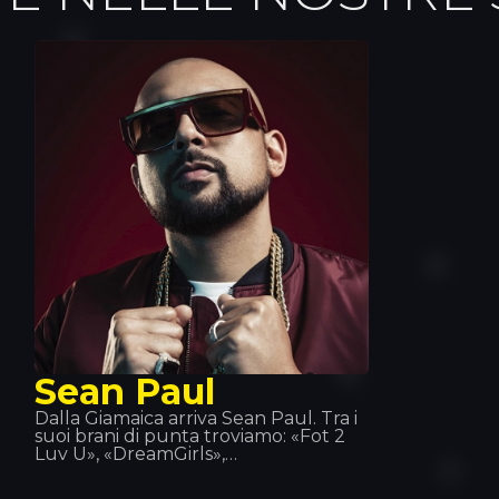
Sean Paul
Dalla Giamaica arriva Sean Paul. Tra i
suoi brani di punta troviamo: «Fot 2
Luv U», «DreamGirls»,
«Temperatura»… Con la sua presenza
sul palco si è fatto un nome.