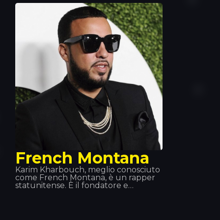
potenti, «L’amour Toujours», hanno
segnato una svolta in questo genere
musicale.
French Montana
Karim Kharbouch, meglio conosciuto
come French Montana, è un rapper
statunitense. È il fondatore e
amministratore delegato della
Cocaine City Records. Nel 2012 ha
firmato un contratto discografico con
la Maybach Music Group e la Bad