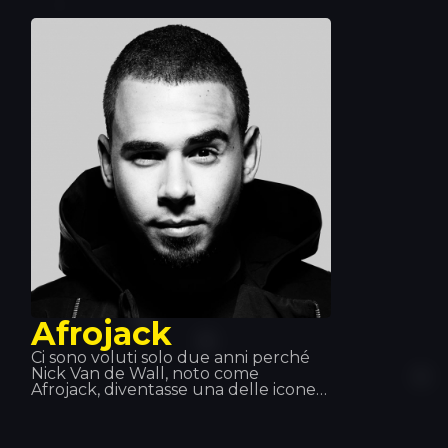
loro fan, uniti dall’amore per la
musica, l’emozione, la libertà artistica
e l’avventura. Showteck ti aiuta a
nutrirti e ti aiuta a crescere.
Afrojack
Ci sono voluti solo due anni perché
Nick Van de Wall, noto come
Afrojack, diventasse una delle icone
più rispettate della musica dance.
Questo DJ è cresciuto fino a
diventare un produttore