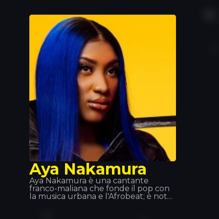
lo ha aiutato a raggiungere la fama
mondiale. Quintino eccelle nel suo
lavoro ed è diventato uno dei
musicisti più importanti. Ecco perché
la sua compagnia è sempre
benvenuta!
Aya Nakamura
Aya Nakamura è una cantante
franco-maliana che fonde il pop con
la musica urbana e l'Afrobeat; è nota
soprattutto per il successo mondiale
del singolo «Djadja», pubblicato nel