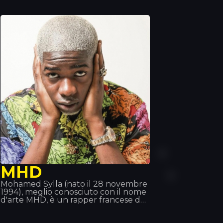
duo. Hanno aperto i concerti di artisti
come Tiesto, Quintino, Deorro,
Showteck e altri... Dopo diversi
successi, i Vinai insieme ai DVBBS
hanno lanciato il brano Raveology
tramite Billboard, la migliore
piattaforma musicale al mondo.
MHD
Mohamed Sylla (nato il 28 novembre
1994), meglio conosciuto con il nome
d'arte MHD, è un rapper francese del
19° arrondissement di Parigi. La sua
musica è all'avanguardia nello stile