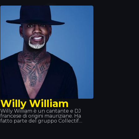
vita e nel 2013 ha ricevuto un disco
d’oro per la sua collaborazione
all’album «Jung, Brutal,
Gutassenhend 2» con Farid Band.
Nel dicembre 2014, con Zuhältertape
Vol. 4, si è classificato al primo posto
nelle classifiche di vendita nella
prima settimana.
Willy William
Willy William è un cantante e DJ
francese di origini mauriziane. Ha
fatto parte del gruppo Collectif
Métissé, per poi intraprendere una
carriera da solista che ha esordito nel
2013 con la rivisitazione del successo