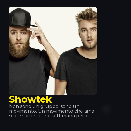
diversi generi musicali: hip hop, disco,
garage, per poi scoprire la musica
house, fino a diventare un fenomeno
mondiale. Ti aspetta al Tropics!
Showtek
Non sono un gruppo, sono un
movimento. Un movimento che ama
scatenarsi nei fine settimana per poi
tornare al lavoro il lunedì mattina e
sentirsi realizzati. Showteck: una
tribù composta da due prodotti e dai