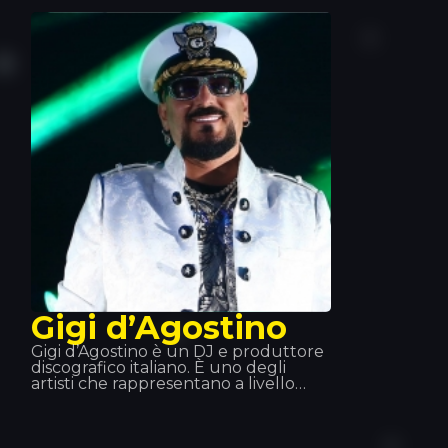
pluripremiato e ad aggiudicarsi due
dischi di platino. Grazie alle sue
ammirevoli capacità e al suo stile
esplosivo di musica dance, i suoi due
Grammy parlano da soli.
Gigi d’Agostino
Gigi d’Agostino è un DJ e produttore
discografico italiano. È uno degli
artisti che rappresentano a livello
mondiale l’evoluzione dell’Italo
Dance. Il suo spirito, il suo ritmo lento
e travolgente che imprime nelle
canzoni e uno dei suoi successi più