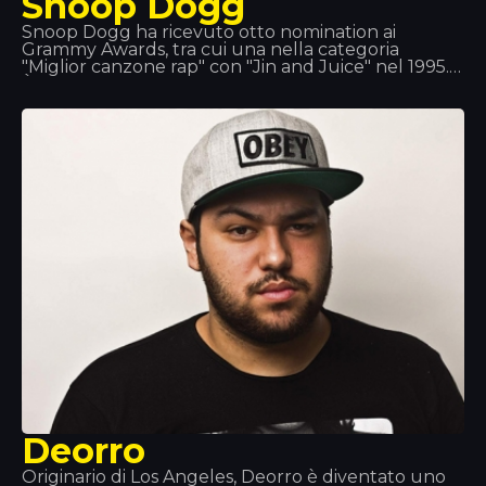
Snoop Dogg
Snoop Dogg ha ricevuto otto nomination ai
Grammy Awards, tra cui una nella categoria
"Miglior canzone rap" con "Jin and Juice" nel 1995.
È uno dei più importanti artisti hip-hop del Paese.
Oltre ad essere un rapper di successo, è anche
attore e produttore in generi quali g-funk, reggae
e West Coast rap.
Deorro
Originario di Los Angeles, Deorro è diventato uno