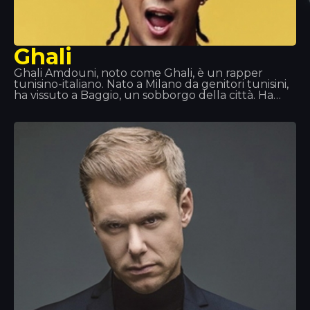
Ghali
Ghali Amdouni, noto come Ghali, è un rapper
tunisino-italiano. Nato a Milano da genitori tunisini,
ha vissuto a Baggio, un sobborgo della città. Ha
iniziato la sua carriera con il nome d’arte Fobia, per
poi cambiarlo in Ghali Foh. Nel 2011 è entrato a far
parte della Troupe D’Elite, di cui facevano parte
anche il rapper Er Nyah (in seguito noto come
Ernia), la cantante Maite e il produttore Fonzie (in
seguito noto come Fawzi). Nello stesso anno ha
ricevuto un invito dal rapper Gué Pequeno a
firmare con l’etichetta discografica Tanta Roba e
ha fatto un tour con Fedez.