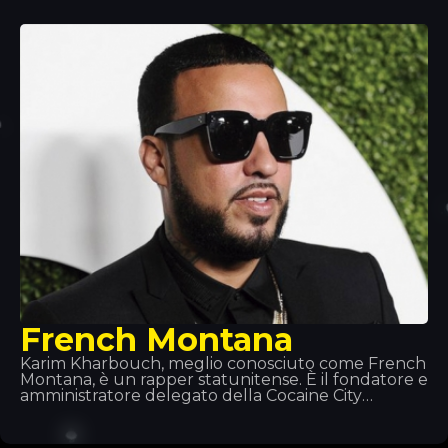
2011 e hanno creato questo duo. Hanno aperto i
concerti di artisti come Tiesto, Quintino, Deorro,
Showteck e altri... Dopo diversi successi, i Vinai
insieme ai DVBBS hanno lanciato il brano
Raveology tramite Billboard, la migliore
piattaforma musicale al mondo.
French Montana
Karim Kharbouch, meglio conosciuto come French
Montana, è un rapper statunitense. È il fondatore e
amministratore delegato della Cocaine City
Records. Nel 2012 ha firmato un contratto
discografico con la Maybach Music Group e la Bad
Boy Records. Montana è noto per le sue frequenti