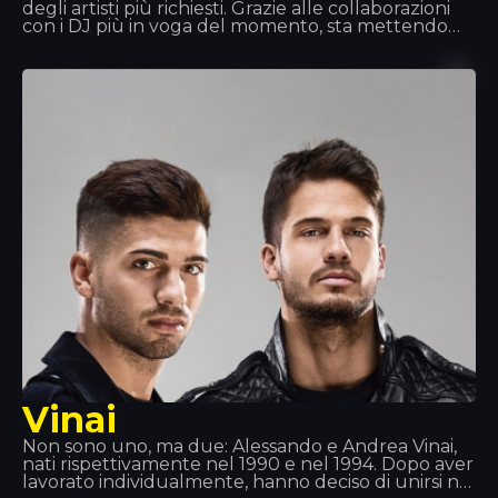
degli artisti più richiesti. Grazie alle collaborazioni
con i DJ più in voga del momento, sta mettendo
insieme una discografia eccellente. La sua maestria
ai giradischi è tale che è stato invitato a esibirsi nei
migliori eventi musicali mondiali. È per questo che
ci piace averlo qui da noi, al Tropics.
Vinai
Non sono uno, ma due: Alessando e Andrea Vinai,
nati rispettivamente nel 1990 e nel 1994. Dopo aver
lavorato individualmente, hanno deciso di unirsi nel