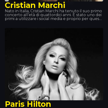
Cristian Marchi
Nato in Italia, Cristian Marchi ha tenuto il suo primo
concerto all’età di quattordici anni. È stato uno dei
primi a utilizzare i social media e proprio per questo
i suoi video su YouTube hanno riscosso un grande
successo. Grazie al successo delle sue produzioni,
negli ultimi anni si è esibito in Italia, Francia, Spagna,
Croazia, Grecia e in altri paesi. Una di queste tappe
è stata proprio qui: il Disco Tropics.
Paris Hilton