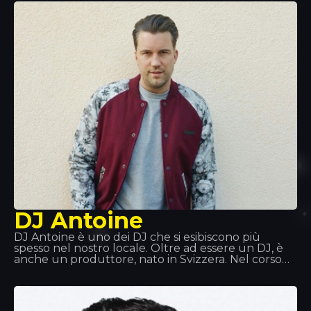
disco d’oro per la sua collaborazione all’album
«Jung, Brutal, Gutassenhend 2» con Farid Band.
Nel dicembre 2014, con Zuhältertape Vol. 4, si è
classificato al primo posto nelle classifiche di
vendita nella prima settimana.
DJ Antoine
DJ Antoine è uno dei DJ che si esibiscono più
spesso nel nostro locale. Oltre ad essere un DJ, è
anche un produttore, nato in Svizzera. Nel corso
della sua carriera ha esplorato diversi generi
musicali: hip hop, disco, garage, per poi scoprire la
musica house, fino a diventare un fenomeno
mondiale. Ti aspetta al Tropics!