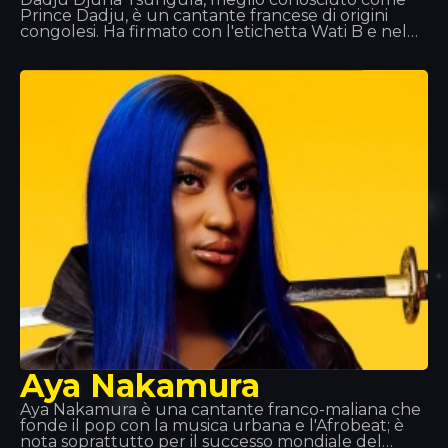
Prince Dadju, è un cantante francese di origini
congolesi. Ha firmato con l'etichetta Wati B e nel
2017 ha firmato con la Polydor Records
dell'Universal Music Group. Dal 2012 al 2016 ha
fatto parte del gruppo musicale Shin Sekaï insieme
al rapper Abou Tall. Il duo faceva parte
dell'etichetta Wati B e ha pubblicato l'album
Indéfini. Il duo ha annunciato la separazione per
intraprendere carriere da solisti. Dadju ha
pubblicato il suo album da solista Gentleman 2.0
nel 2017.
Aya Nakamura
Aya Nakamura è una cantante franco-maliana che
fonde il pop con la musica urbana e l'Afrobeat; è
nota soprattutto per il successo mondiale del