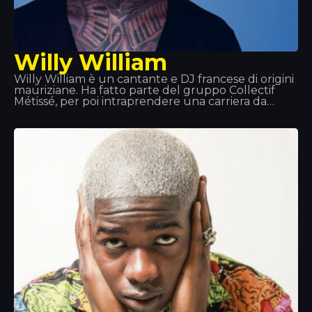
Willy William
Willy William è un cantante e DJ francese di origini
mauriziane. Ha fatto parte del gruppo Collectif
Métissé, per poi intraprendere una carriera da
solista che ha esordito nel 2013 con la rivisitazione
del successo di Alain Ramanisum “Li Tourner” a
cura di DJ Assad. Nel novembre 2015, Willy William
pubblica “Ego”, che si posiziona tra i singoli più
venduti in Francia, Belgio e Italia. Nel 2017, Willy
William forma un duo con il cantante colombiano J
Balvin e pubblicano “Mi Gente”. Il 29 settembre
2017 esce il remix di “Mi Gente” in collaborazione
con Beyoncé.