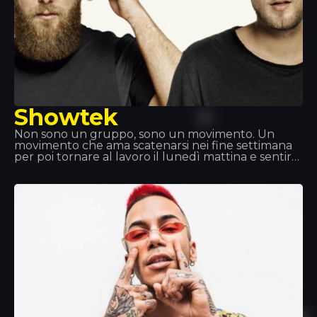
Showtek
Non sono un gruppo, sono un movimento. Un
movimento che ama scatenarsi nei fine settimana
per poi tornare al lavoro il lunedì mattina e sentirsi
realizzati. Showteck: una tribù composta da due
prodotti e dai loro fan, uniti dall’amore per la
musica, l’emozione, la libertà artistica e l’avventura.
Showteck ti aiuta a nutrirti e ti aiuta a crescere.