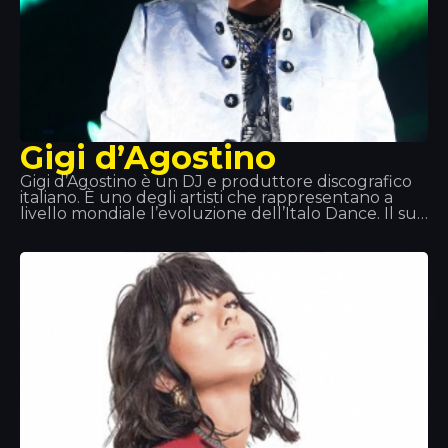
Gigi d’Agostino
Gigi d’Agostino è un DJ e produttore discografico
italiano. È uno degli artisti che rappresentano a
livello mondiale l’evoluzione dell’Italo Dance. Il suo
spirito, il suo ritmo lento e travolgente che imprime
nelle canzoni e uno dei suoi successi più potenti,
«L’amour Toujours», hanno segnato una svolta in
questo genere musicale.