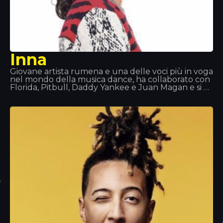
Inna
Giovane artista rumena e una delle voci più in voga
nel mondo della musica dance, ha collaborato con
Florida, Pitbull, Daddy Yankee e Juan Magan e si è
esibita in tutto il mondo: Europa, Asia e America
Latina. Brani come “Hot”, “DéjàVu” o “Sun is up”
sono i suoi successi che hanno riscosso maggiore
successo negli ultimi tempi. Noi di Tropocs
abbiamo avuto l’onore di poterla ascoltare e
vedere dal vivo.