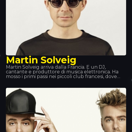
Martin Solveig
Martin Solveig arriva dalla Francia. È un DJ,
cantante e produttore di musica elettronica. Ha
mosso i primi passi nei piccoli club francesi, dove
presentava le sue creazioni. Ma è diventato famoso
grazie al Queen Club, sia per il suo ruolo di DJ che
di direttore artistico. Brani come “Edony” o “Heart
of Africa” lo hanno portato alla ribalta; in seguito ha
pubblicato il suo album. Abbiamo avuto il piacere
di vederlo dal vivo al Tropics e possiamo dire solo
una cosa: spettacolare!