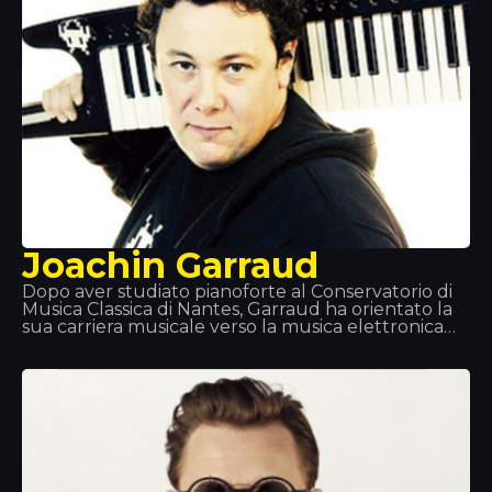
Joachin Garraud
Dopo aver studiato pianoforte al Conservatorio di
Musica Classica di Nantes, Garraud ha orientato la
sua carriera musicale verso la musica elettronica
sin da giovane. Ha lavorato come autore,
produttore e coproduttore con molti artisti
leggendari di tutto il mondo: Kylie Minogue,
Beyoncé, Deep Dish… e in particolare nei suoi
progetti con David Guetta e Bob Sinclair. Lo
possiamo trovare a Tomorrowland, Coachella, Love
Parade… e al Tropics!