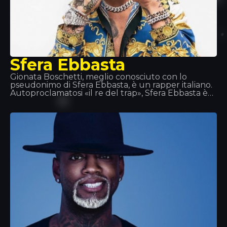
Sfera Ebbasta
Gionata Boschetti, meglio conosciuto con lo
pseudonimo di Sfera Ebbasta, è un rapper italiano.
Autoproclamatosi «il re del trap», Sfera Ebbasta è
salito alla ribalta dopo l’uscita dell’album XDVR,
registrato in collaborazione con il produttore
discografico Charlie Charles, che ha riscosso un
grande successo commerciale in Italia. Questo
successo si è ripetuto con le uscite di Sfera Ebbasta
(2016) e Rockstar (2018).