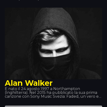
singolo «Djadja», pubblicato nel 2018, che
attualmente occupa il primo posto in molte
classifiche.
Alan Walker
È nato il 24 agosto 1997 a Northampton
(Inghilterra). Nel 2015 ha pubblicato la sua prima
canzone con Sony Music Svezia: Faded, un vero e
proprio successo! Il 2 giugno 2016 ha pubblicato
Sing Me to Sleep, poi il 1° dicembre 2016 il suo