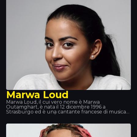
nuovo singolo Alone. Nel 2017 è uscito il suo nuovo
singolo Tired, con la partecipazione del cantante
irlandese Gavin James.
Marwa Loud
Marwa Loud, il cui vero nome è Marwa
Outamghart, è nata il 12 dicembre 1996 a
Strasburgo ed è una cantante francese di musica
pop urbana e R&B. È nota in particolare per i brani
«Mi Corazón», «Billet» e «Fallait no». È cresciuta a
Strasburgo e ora vive a Parigi.