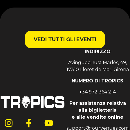
collaborazioni con Max B e, più recentemente, con
Rick Ross insieme al suo gruppo dei Coke Boys.
Oltre a collaborazioni con artisti di fama come
Drake, will.i.am, Jeremih, Future, Lil Wayne, Fat Joe,
J Balvin... tra gli altri
VEDI TUTTI GLI EVENTI
INDIRIZZO
Avinguda Just Marlès, 49,
17310 Lloret de Mar, Girona
NUMERO DI TROPICS
+34 972 364 214
Per assistenza relativa
alla biglietteria
e alle vendite online
support@fourvenues.com