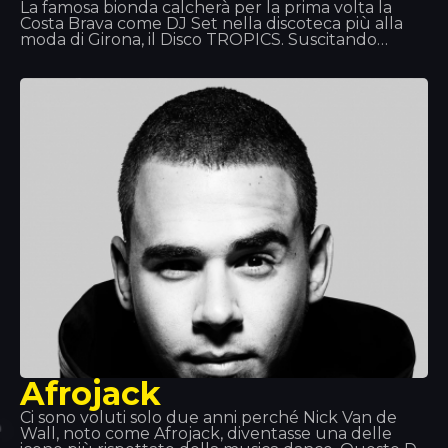
La famosa bionda calcherà per la prima volta la
Costa Brava come DJ Set nella discoteca più alla
moda di Girona, il Disco TROPICS. Suscitando
grande attesa e attirando tutti gli sguardi come
solo lei sa fare, regalerà a tutti i presenti una serata
unica, con una sessione in puro stile Hilton che
tingerà la sala di rosa.
Afrojack
Ci sono voluti solo due anni perché Nick Van de
Wall, noto come Afrojack, diventasse una delle