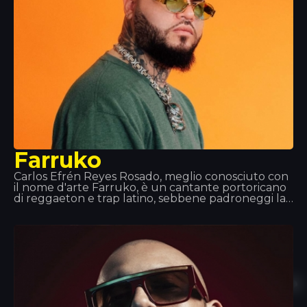
Farruko
Carlos Efrén Reyes Rosado, meglio conosciuto con
il nome d'arte Farruko, è un cantante portoricano
di reggaeton e trap latino, sebbene padroneggi la
maggior parte dei sottogeneri della musica urbana
(rap, hip-hop, R&B…). I suoi grandi successi e le sue
collaborazioni come “Besas Tan Bien”, “Feel the
Rhythm” o “Calma” lo hanno reso una figura
imprescindibile nel mondo della musica.