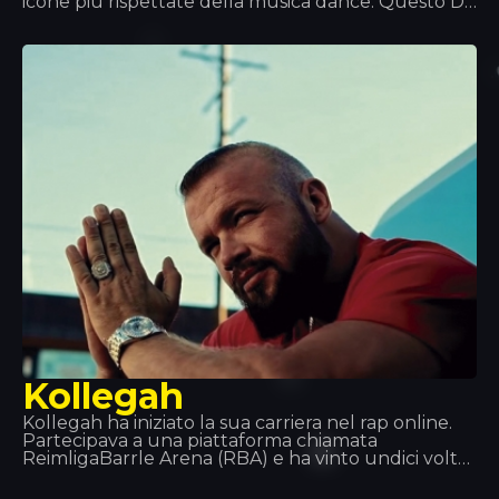
icone più rispettate della musica dance. Questo DJ
è cresciuto fino a diventare un produttore
pluripremiato e ad aggiudicarsi due dischi di
platino. Grazie alle sue ammirevoli capacità e al suo
stile esplosivo di musica dance, i suoi due Grammy
parlano da soli.
Kollegah
Kollegah ha iniziato la sua carriera nel rap online.
Partecipava a una piattaforma chiamata
ReimligaBarrle Arena (RBA) e ha vinto undici volte
su quattordici. Dopo il diploma ha deciso che il rap
sarebbe stata la sua vita e nel 2013 ha ricevuto un