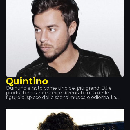
Quintino
Quintino è noto come uno dei più grandi DJ e
produttori olandesi ed è diventato una delle
figure di spicco della scena musicale odierna. La
collaborazione con Tiesto e Afrojack lo ha aiutato a
raggiungere la fama mondiale. Quintino eccelle
nel suo lavoro ed è diventato uno dei musicisti più
importanti. Ecco perché la sua compagnia è
sempre benvenuta!