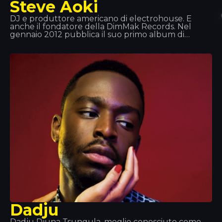
Steve Aoki
DJ e produttore americano di electrohouse. È
anche il fondatore della DimMak Records. Nel
gennaio 2012 pubblica il suo primo album di
debutto, intitolato *Wonderland*, in cui
collaborano, tra gli altri, Will.i.am, LMFAO e Kid Cudi.
Da quel momento in poi la sua ascesa alla fama è
stata così rapida da renderlo uno dei migliori DJ al
mondo. Aoki possiede anche una linea di cuffie
musicali, un'agenzia di booking per artisti, una
rivista... Una vera e propria macchina!
Dadju
Dadju Djuna Tsungula, meglio conosciuto come