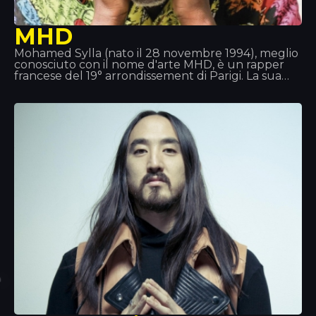
MHD
Mohamed Sylla (nato il 28 novembre 1994), meglio
conosciuto con il nome d'arte MHD, è un rapper
francese del 19° arrondissement di Parigi. La sua
musica è all'avanguardia nello stile “Afro trap”, una
fusione tra musica africana e trap. Fa anche parte
del collettivo 19 Réseaux insieme ad altri