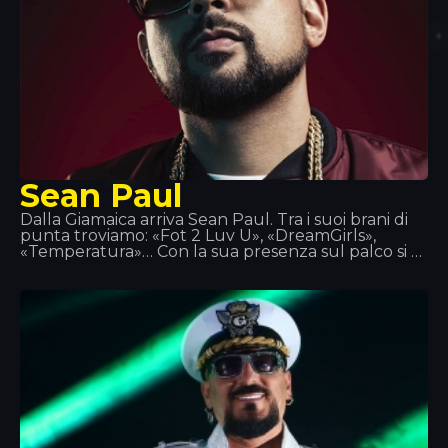
Sean Paul
Dalla Giamaica arriva Sean Paul. Tra i suoi brani di
punta troviamo: «Fot 2 Luv U», «DreamGirls»,
«Temperatura»… Con la sua presenza sul palco si è
fatto un nome. Nell'estate del 2014 abbiamo avuto
l'onore di ospitarlo al Tropics. Si dice che quando
non è sul palco o in studio, Sean Paul si ritrovi con
la sua vecchia squadra di pallanuoto o si cimenti
come chef, dato che la cucina è una delle sue
grandi passioni.