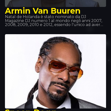
Armin Van Buuren
Natal de Holanda è stato nominato da DJ
Magazine DJ numero 1 al mondo negli anni 2007,
2008, 2009, 2010 e 2012, essendo l'unico ad aver
ottenuto questo riconoscimento cinque volte e ad
essere rimasto nella top 3 per 11 anni consecutivi.
Van Buren aveva già la musica nel sangue, dato
che suo padre ascoltava ogni genere di disco;
inoltre, si è interessato subito alla tecnologia e
all'informatica. Quindi l'abbinamento è stato
perfetto!