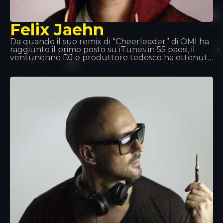
Felix Jaehn
Da quando il suo remix di “Cheerleader” di OMI ha
raggiunto il primo posto su iTunes in 55 paesi, il
ventunenne DJ e produttore tedesco ha ottenuto
un riconoscimento internazionale grazie al suo
sound commercialmente accattivante e
lungimirante. Inoltre, l’enorme successo del suo
singolo di lancio “Ain’t Nobody”, in collaborazione
con Jasmine Thompson, è diventato uno dei più
grandi successi del 2015.