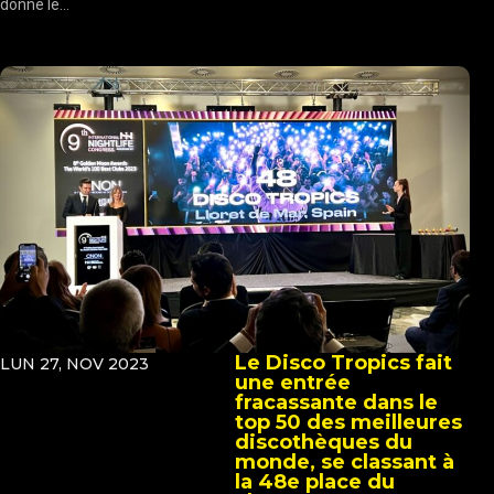
donné le...
Le Disco Tropics fait
LUN 27, NOV 2023
une entrée
fracassante dans le
top 50 des meilleures
discothèques du
monde, se classant à
la 48e place du