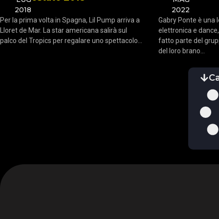
2018
2022
Per la prima volta in Spagna, Lil Pump arriva a
Gabry Ponte è una 
Lloret de Mar. La star americana salirà sul
elettronica e dance,
palco del Tropics per regalare uno spettacolo...
fatto parte del grup
del loro brano...
Ca