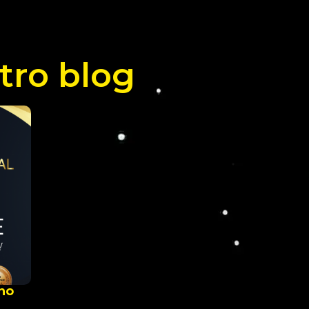
stro blog
nno