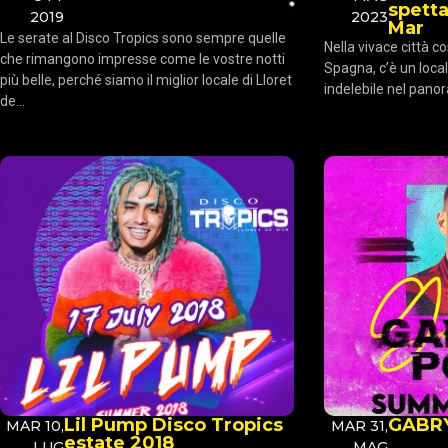
spetta
2019
2023
Mar
Le serate al Disco Tropics sono sempre quelle
Nella vivace città co
che rimangono impresse come le vostre notti
Spagna, c’è un loca
più belle, perché siamo il miglior locale di Lloret
indelebile nel panora
de...
Lil Pump Disco Tropics
GABR
MAR 10,
MAR 31,
estate 2018
LUG
MAG