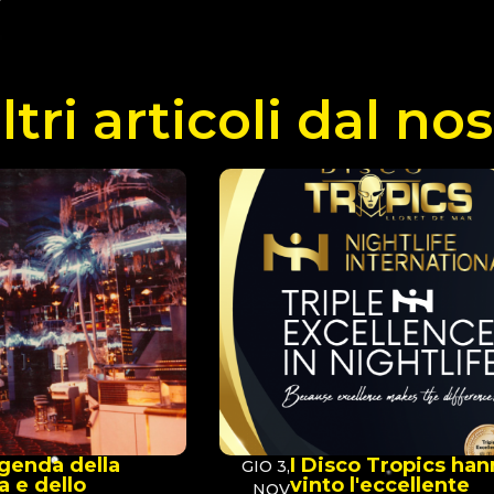
ltri articoli dal no
genda della
I Disco Tropics ha
GIO 3,
 e dello
vinto l'eccellente
NOV