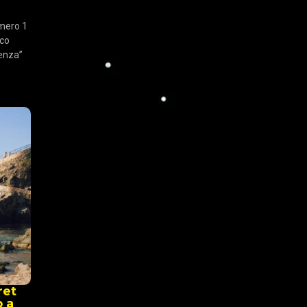
umero 1
sco
lenza”
ret
o a