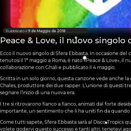
Pubblicato il:
9 de Maggio de 2018
Peace & Love, il nuovo singolo 
Ecco il nuovo singolo di Sfera Ebbasta. In occasione del 
tenutosi il 1° maggio a Roma, è nato «Peace & Love», il n
collaborazione con Ghali e pubblicato il 4 maggio.
Scritta in un solo giorno, questa canzone vede anche la 
Chales, produttore dei due rapper. L’unione di questi tr
segnare l’inizio di una nuova era.
I tre si ritrovarono fianco a fianco, animati dal forte desid
importante, un sentimento che li ha uniti fin da quando
Come tutti sapete, Sfera Ebbasta sarà al Disco Tropics qu
volete godervi questo successo e tanti altri, tenetevi agg