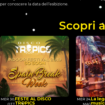
per conoscere la data dell’esibizione.
Scopri a
FESTE AL DISCO
La leg
MER 30,
MER 24,
TROPICS
musica
OTT
MAG