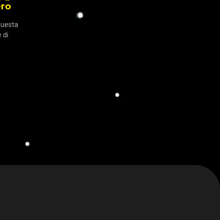
ero
 questa
 di