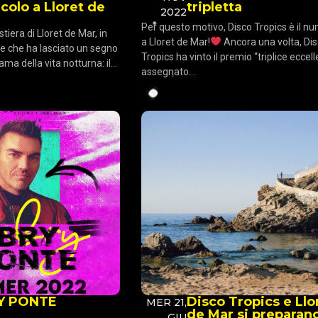
colo a Lloret de
tripletta
2022
Per questo motivo, Disco Tropics è il n
stiera di Lloret de Mar, in
a Lloret de Mar!
Ancora una volta, Di
le che ha lasciato un segno
Tropics ha vinto il premio “triplice eccel
ma della vita notturna: il...
assegnato...
Y PONTE
Disco Tropics e Llo
MER 21,
de Mar si preparan
GIU