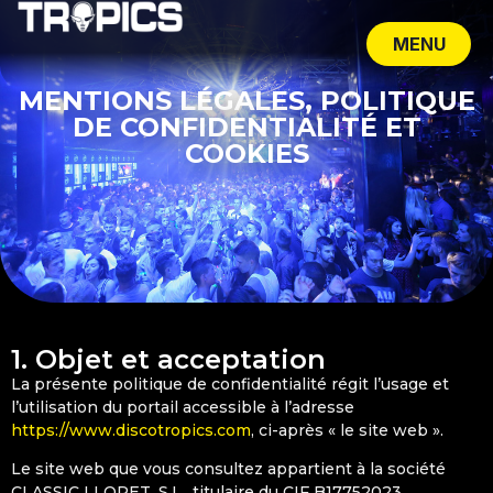
MENU
CLOSE
MENTIONS LÉGALES, POLITIQUE
DE CONFIDENTIALITÉ ET
COOKIES
1. Objet et acceptation
1. Objet et acceptation
La présente politique de confidentialité régit l’usage et
2. Données personnelles
l’utilisation du portail accessible à l’adresse
https://www.discotropics.com
, ci-après « le site web ».
3. Utilisation des adresses IP et des cookies
4. Exclusion de garanties et de responsabilité
Le site web que vous consultez appartient à la société
CLASSIC LLORET, S.L., titulaire du CIF B17752023,