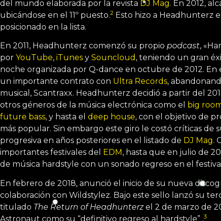
del mundo elaborada por la revista
DJ Mag
. En 2012, al
2
ubicándose en el 11º puesto.
​ Esto hizo a Headhunterz e
posicionado en la lista.
En 2011, Headhunterz comenzó su propio
podcast
, «Ha
por
YouTube
,
iTunes
y
Souncloud
, teniendo un gran éx
noche organizada por Q-dance en octubre de 2012. En 
un importante contrato con
Ultra Records
, abandonando
musical, Scantraxx. Headhunterz decidió a partir del 2014
otros géneros de la música electrónica como el
big roo
future bass
, y hasta el
deep house
, con el objetivo de 
más popular. Sin embargo este giro le costó críticas de 
progresiva en años posteriores en el listado de
DJ Mag
. 
importantes festivales del
EDM
, hasta que en julio de 2
de música hardstyle con un sonado regreso en el festiva
En febrero de 2018, anunció el inicio de su nueva discogr
colaboración con Wildstylez. Bajo este sello lanzó su te
titulado
The Return of Headhunterz
el 2 de marzo de 2
3
Astronaut como su “definitivo regreso al hardstyle” .