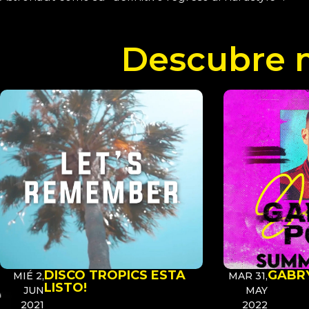
Descubre m
DISCO TROPICS ESTA
GABR
MIÉ 2,
MAR 31,
LISTO!
JUN
MAY
2021
2022