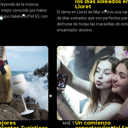
los días soleados e
 leyenda de la música
Lloret
, mejor conocido por haber
El clima en Lloret de Mar ofrece una va
grupo italiano Eiffel 65, con
de días soleados que son perfectos par
disfrutar de todas las maravillas de est
encantador destino...
ejores
Un comienzo
MIÉ 7,
ientos Turísticos
espectacular del S