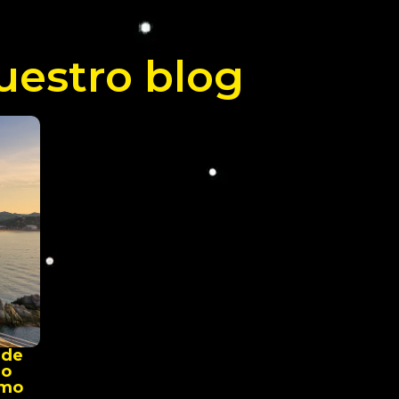
uestro blog
 de
mo
imo