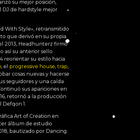
canzó su mejor posición,
l DJ de hardstyle mejor
rd With Style», retransmitido
ito que derivó en su propia
el 2013, Headhunterz firmó
 así su anterior sello
 reorientar su estilo hacia
m
, el
progressive house
,
trap
,
probar cosas nuevas y hacerse
sus seguidores y una caída
Continuó sus apariciones en
016, retornó a la producción
l Defqon 1.
áfica Art of Creation en
rcer álbum de estudio
018, bautizado por Dancing