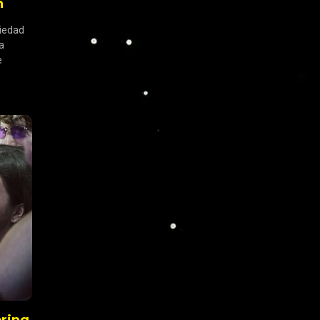
n
riedad
a
e
pring