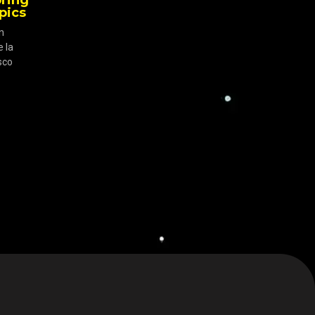
pics
n
e la
sco