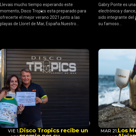
Llevais mucho tiempo esperando este
Gabry Ponte es una
momento, Disco Tropics esta preparado para
electrónica y dance
ofrecerte el mejor verano 2021 junto a las
sido integrante del 
playas de Lloret de Mar, España.Nuestro...
su famoso...
Disco Tropics recibe un
Los M
VIE 1,
MAR 21,
premio por su
Alojam