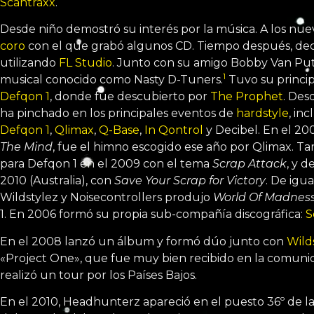
Scantraxx
.
Desde niño demostró su interés por la música. A los nu
coro
con el que grabó algunos CD. Tiempo después, deci
utilizando
FL Studio
. Junto con su amigo Bobby Van Put
1
musical conocido como Nasty D-Tuners.
​ Tuvo su princ
Defqon 1
, donde fue descubierto por
The Prophet
. Des
ha pinchado en los principales eventos de
hardstyle
, in
Defqon 1
,
Qlimax
,
Q-Base
,
In Qontrol
y Decibel. En el 20
The Mind
, fue el himno escogido ese año por Qlimax. T
para Defqon 1 en el 2009 con el tema
Scrap Attack
, y 
2010 (Australia), con
Save Your Scrap for Victory
. De igu
Wildstylez y Noisecontrollers produjo
World Of Madnes
1. En 2006 formó su propia sub-compañía discográfica:
S
En el 2008 lanzó un álbum y formó dúo junto con
Wild
«Project One», que fue muy bien recibido en la comunid
realizó un tour por los Países Bajos.
En el 2010, Headhunterz apareció en el puesto 36º de la