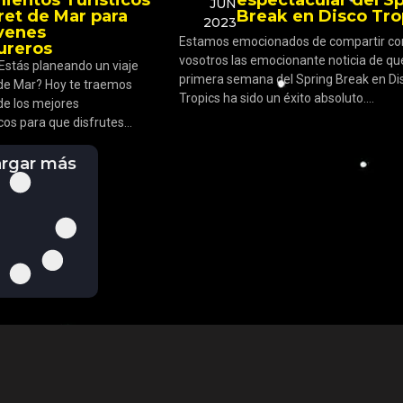
JUN
ret de Mar para
Break en Disco Tro
2023
óvenes
Estamos emocionados de compartir co
ureros
vosotros las emocionante noticia de qu
¿Estás planeando un viaje
primera semana del Spring Break en Di
t de Mar? Hoy te traemos
Tropics ha sido un éxito absoluto....
de los mejores
cos para que disfrutes...
rgar más