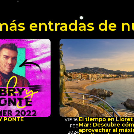
ás entradas de n
Y PONTE
El tiempo en Lloret
VIE 16,
Mar: Descubre có
FEB
aprovechar al máx
2024