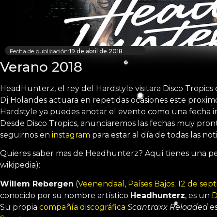
Fecha de publicación:
19 de abril de 2018
Verano 2018
HeadHunterz, el rey del Hardstyle visitara Disco Tropics
Dj Holandes actuara en repetidas ocasiones este proximo
Hardstyle ya puedes anotar el evento como una fecha i
Desde Disco Tropics, anunciaremos las fechas muy pront
seguirnos en
instagram
para estar al día de todas las noti
Quieres saber mas de Headhunterz? Aquí tienes una pe
wikipedia):
Willem Rebergen
(
Veenendaal
,
Países Bajos
;
12 de sep
conocido por su nombre artístico
Headhunterz
, es un
D
Su propia
compañía discográfica
Scantraxx Reloaded
es