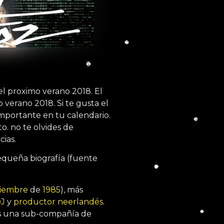
 el proximo verano 2018. El
 verano 2018. Si te gusta el
mportante en tu calendario.
o. no te olvides de
cias.
queña biografía (fuente
tiembre
de
1985
), más
J
y
productor
neerlandés
.
 una sub-compañía de