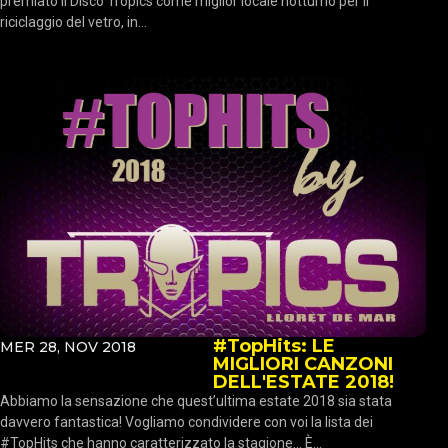
premiato il Disco Tropics come miglior locale notturno per il
riciclaggio del vetro, in...
#TopHits: LE
MER 28, NOV 2018
MIGLIORI CANZONI
DELL'ESTATE 2018!
Abbiamo la sensazione che quest’ultima estate 2018 sia stata
davvero fantastica! Vogliamo condividere con voi la lista dei
#TopHits che hanno caratterizzato la stagione… È...